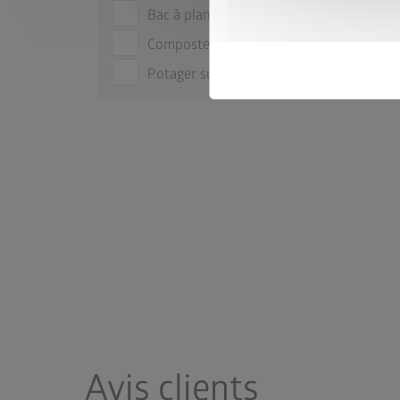
Bac à plantes Belvedere
Composteur MonAmi
Potager surélevé
Avis clients