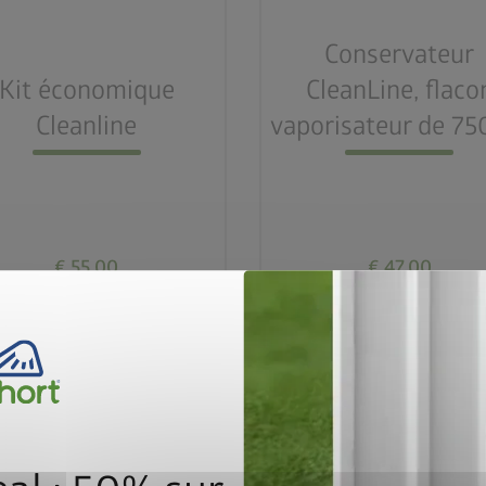
Conservateur
Kit économique
CleanLine, flaco
Cleanline
vaporisateur de 75
€ 55,00
€ 47,00
Accéder au produit
Accéder au produit