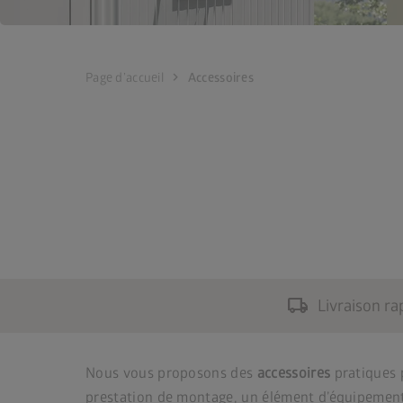
chevron_right
Page d’accueil
Accessoires
local_shipping
Livraison ra
Nous vous proposons des
accessoires
pratiques 
prestation de montage, un élément d’équipement 