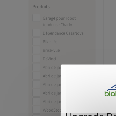
Produits
Garage pour robot
tondeuse Charly
Dépendance CasaNova
BikeLift
Brise-vue
DaVinci
Abri de jardin Neo
Abri de jardin HighLine
Abri de jardin Panorama
Abri de jardin AvantGarde
Abri de jardin Europa
WoodStock