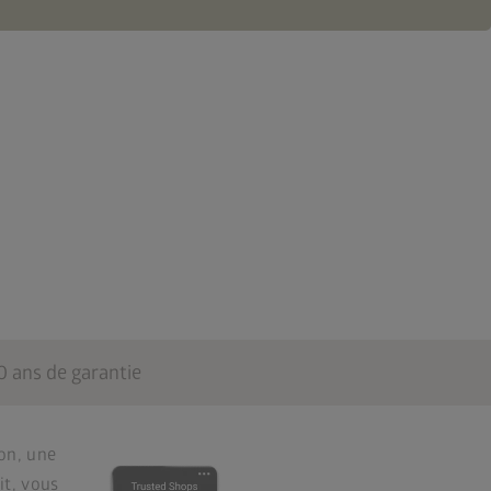
0 ans de garantie
on, une
it, vous