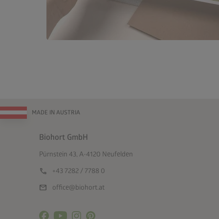
MADE IN AUSTRIA
Biohort GmbH
Pürnstein 43, A-4120 Neufelden
call
+43 7282 / 7788 0
mail
office@biohort.at