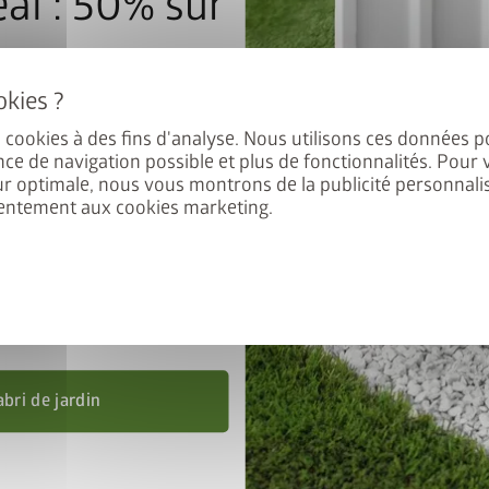
al : 50% sur
e de sol
es cookies à des fins d'analyse. Nous utilisons ces données p
 Europa, Panorama, HighLine,
nce de navigation possible et plus de fonctionnalités. Pour 
éficiez de 50% de réduction
ur optimale, nous vous montrons de la publicité personnalis
entement aux cookies marketing.
 Ajoutez l’abri de jardin et le
, puis saisissez le code
nel
FRAME50
.
’au 31/08/2026.
abri de jardin