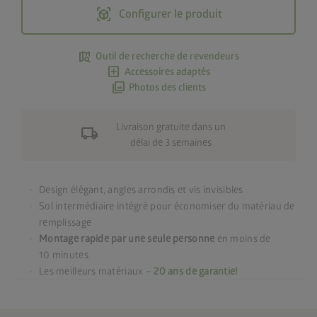
view_in_ar
Configurer le produit
map_search
Outil de recherche de revendeurs
add_box
Accessoires adaptés
photo_library
Photos des clients
Livraison gratuite dans un
local_shipping
délai de 3 semaines
Design élégant, angles arrondis et vis invisibles
Sol intermédiaire intégré pour économiser du matériau de
remplissage
Montage rapide par une seule personne
en moins de
10 minutes
Les meilleurs matériaux –
20 ans de garantie!