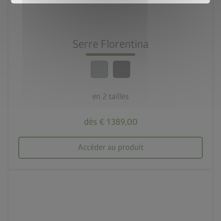
calendar_month
20 ans de garantie
Serre Florentina
crown
Qualité optimale
en 2 tailles
dès € 1 389,00
Accéder au produit