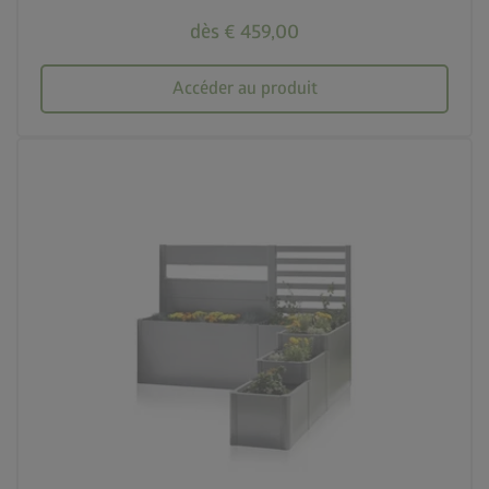
dès € 459,00
Accéder au produit
palette
3 couleurs