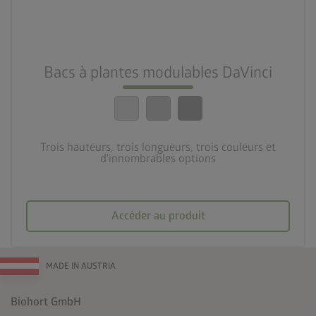
deployed_code
3 hauteurs, 3 longueurs, 3 couleurs et d’innombrables
possibilités
calendar_month
Bacs à plantes modulables DaVinci
20 ans de garantie
Trois hauteurs, trois longueurs, trois couleurs et
d'innombrables options
Accéder au produit
MADE IN AUSTRIA
Biohort GmbH