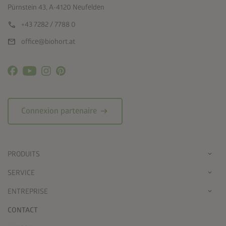
Pürnstein 43, A-4120 Neufelden
call
+43 7282 / 7788 0
mail
office@biohort.at
arrow_right_alt
Connexion partenaire
PRODUITS
SERVICE
ENTREPRISE
CONTACT