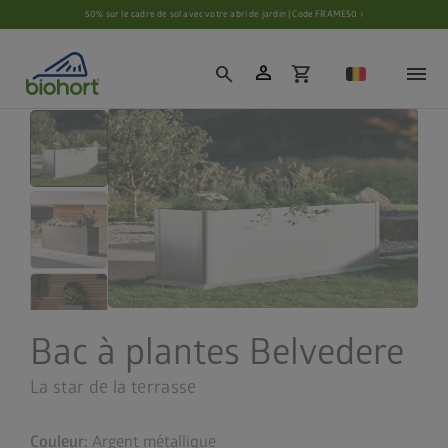
Paramètres des cookies
50% sur le cadre de sol avec votre abri de jardin | Code FRAME50 ›
person
search
shopping_cart
Bac à plantes Belvedere
La star de la terrasse
Couleur:
Argent métallique