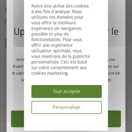
Notre site utilise des cookies
Vous pourriez aussi être intéressé
à des fins d'analyse. Nous
utilisons ces données pour
par
vous offrir la meilleure
expérience de navigation
Upgrade Deal : 50% sur le
possible et plus de
fonctionnalités. Pour vous
cadre de sol
Nouveau
offrir une expérience
utilisateur optimale, nous
vous montrons de la publicité
Achetez un abri de jardin Europa, Panorama, HighLine,
personnalisée. Ceci est basé
AvantGarde ou Neo et bénéficiez de 50% de réduction sur
sur votre consentement aux
cookies marketing.
le cadre de sol assorti. Ajoutez l’abri de jardin et le cadre de
sol au panier, puis saisissez le code promotionnel
FRAME50
.
Tout accepter
Valable jusqu’au 31/08/2026.
palette
Personnaliser
2 couleurs
Choisir un abri de jardin
Politique
deployed_code
de
2 tailles
confidentialité