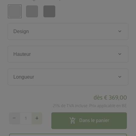
keyboard_arrow_down
Design
keyboard_arrow_down
Hauteur
keyboard_arrow_down
Longueur
dès
€ 369,00
21% de TVA incluse. Prix applicable en BE
remove
add
add_shopping_cart
Dans le panier