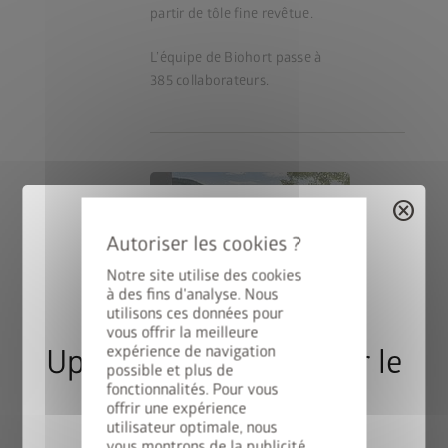
partir de tôle fine revêtue.
L’équipe de Biohort passe à
385 collaborateurs.
cancel
Notre site utilise des cookies
à des fins d'analyse. Nous
utilisons ces données pour
vous offrir la meilleure
expérience de navigation
Upgrade Deal : 50% sur le
possible et plus de
fonctionnalités. Pour vous
cadre de sol
offrir une expérience
utilisateur optimale, nous
vous montrons de la publicité