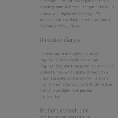
désormais faire votre choix parmi une plus
grande gamme d’accessoires : parois latérales
®
pour auvent
HighLine
, éclairage LED,
support pour installation électrique pour le
MiniGarage
et
HighBoard.
Direction élargie
Les deux directeurs généraux, Josef
Priglinger (Dr) et son fils, Maximilian
Priglinger (Ing. dipl.) rejoignent la direction de
Biohort GmbH, à Neufelden. Ils sont dès à
présent assistés par Gerhard Wolkerstorfer
(ing.) et Thomas Lanzerstorfer (titulaire d’un
MBA et d’un diplôme en gestion
d’entreprise).
Biohort connaît une
croissance soutenue