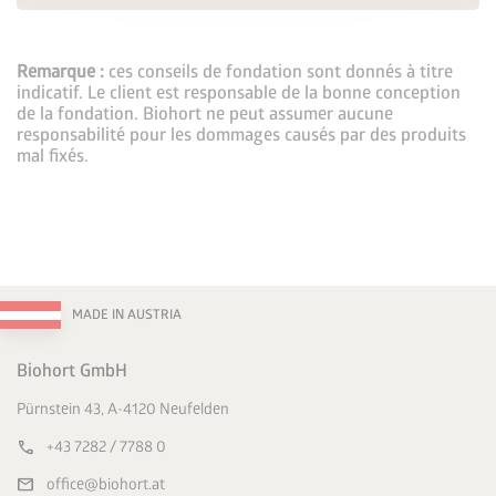
Remarque :
ces conseils de fondation sont donnés à titre
indicatif. Le client est responsable de la bonne conception
de la fondation. Biohort ne peut assumer aucune
responsabilité pour les dommages causés par des produits
mal fixés.
MADE IN AUSTRIA
Biohort GmbH
Pürnstein 43, A-4120 Neufelden
call
+43 7282 / 7788 0
mail
office@biohort.at