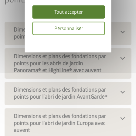
sol au panier, puis saisissez le code promotionnel
FRAME50
.
Tout accepter
Valable jusqu’au 31/08/2026.
Personnaliser
Dimensions et plans des fondations par
points pour l’abri de jardin Neo
Choisir un abri de jardin
Politique
de
confidentialité
Dimensions et plans des fondations par
points pour les abris de jardin
Panorama® et HighLine® avec auvent
Dimensions et plans des fondations par
points pour l’abri de jardin AvantGarde®
Dimensions et plans des fondations par
points pour l’abri de jardin Europa avec
auvent