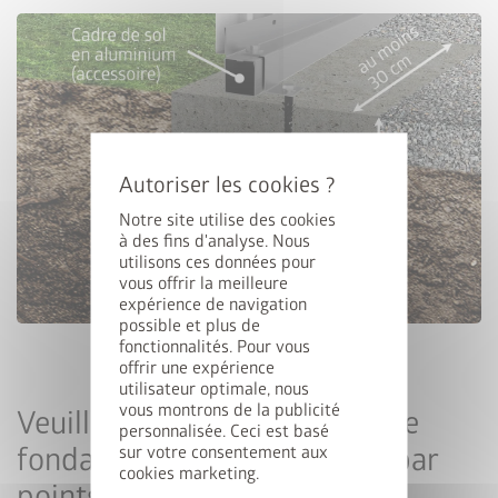
cancel
Notre site utilise des cookies
à des fins d'analyse. Nous
utilisons ces données pour
vous offrir la meilleure
expérience de navigation
Upgrade Deal : 50% sur le
possible et plus de
fonctionnalités. Pour vous
cadre de sol
offrir une expérience
utilisateur optimale, nous
vous montrons de la publicité
Veuillez respecter les plans de
Achetez un abri de jardin Europa, Panorama, HighLine,
personnalisée. Ceci est basé
AvantGarde ou Neo et bénéficiez de 50% de réduction sur
fondation pour la fondation par
sur votre consentement aux
cookies marketing.
le cadre de sol assorti. Ajoutez l’abri de jardin et le cadre de
points