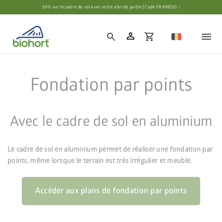
Paramètres des cookies
50% sur le cadre de sol avec votre abri de jardin | Code FRAME50 ›
person
search
shopping_cart
Fondation par points
Avec le cadre de sol en aluminium
Le cadre de sol en aluminium permet de réaliser une fondation par
points, même lorsque le terrain est très irrégulier et meuble.
Accéder aux plans de fondation par points