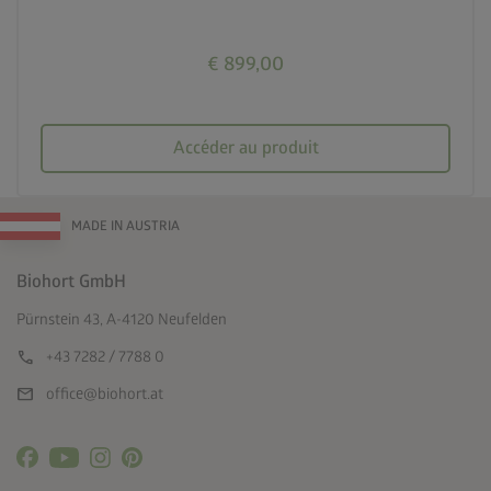
€ 899,00
Accéder au produit
MADE IN AUSTRIA
Biohort GmbH
Pürnstein 43, A-4120 Neufelden
call
+43 7282 / 7788 0
mail
office@biohort.at