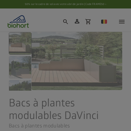
Paramètres des cookies
50% sur le cadre de sol avec votre abri de jardin | Code FRAME50 ›
person
search
shopping_cart
Bacs à plantes
modulables DaVinci
Bacs à plantes modulables