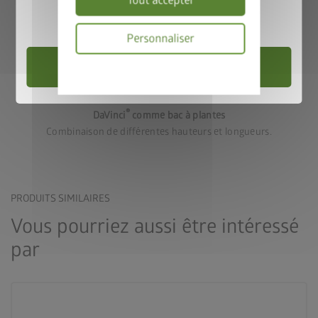
Tout accepter
Valable jusqu’au 31/08/2026.
Personnaliser
Choisir un abri de jardin
Politique
de
Variante 3
confidentialité
®
DaVinci
comme bac à plantes
Combinaison de différentes hauteurs et longueurs.
PRODUITS SIMILAIRES
Vous pourriez aussi être intéressé
par