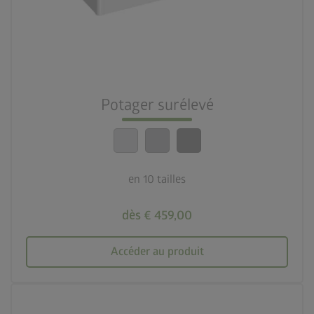
deployed_code
10 tailles
nest_clock_farsight_analog
Montage rapide
Potager surélevé
calendar_month
20 ans de garantie
en 10 tailles
dès € 459,00
Accéder au produit