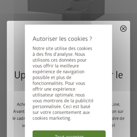
cancel
Variante 2
Notre site utilise des cookies
®
DaVinci
comme brise-vue
à des fins d'analyse. Nous
Combinaison de différentes hauteurs et longueurs, avec
utilisons ces données pour
treillis et brise-vue.
vous offrir la meilleure
expérience de navigation
Upgrade Deal : 50% sur le
possible et plus de
fonctionnalités. Pour vous
cadre de sol
offrir une expérience
utilisateur optimale, nous
vous montrons de la publicité
Achetez un abri de jardin Europa, Panorama, HighLine,
personnalisée. Ceci est basé
AvantGarde ou Neo et bénéficiez de 50% de réduction sur
sur votre consentement aux
cookies marketing.
le cadre de sol assorti. Ajoutez l’abri de jardin et le cadre de
sol au panier, puis saisissez le code promotionnel
FRAME50
.