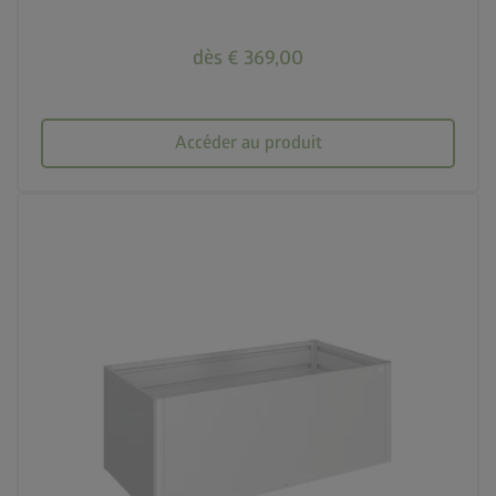
dès € 369,00
Accéder au produit
palette
3 couleurs