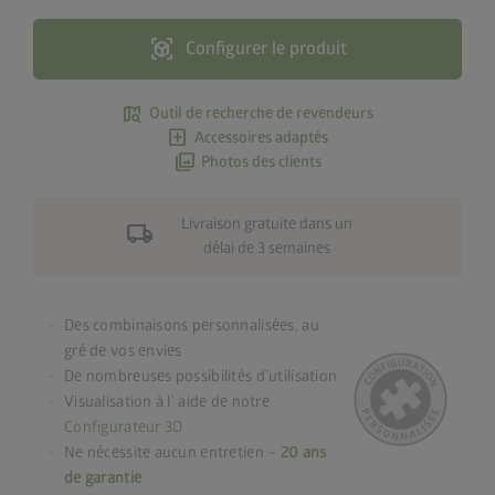
view_in_ar
Configurer le produit
map_search
Outil de recherche de revendeurs
add_box
Accessoires adaptés
photo_library
Photos des clients
Livraison gratuite dans un
local_shipping
délai de 3 semaines
Des combinaisons personnalisées, au
gré de vos envies
De nombreuses possibilités d’utilisation
Visualisation à l’ aide de notre
Configurateur 3D
Ne nécessite aucun entretien –
20 ans
de garantie