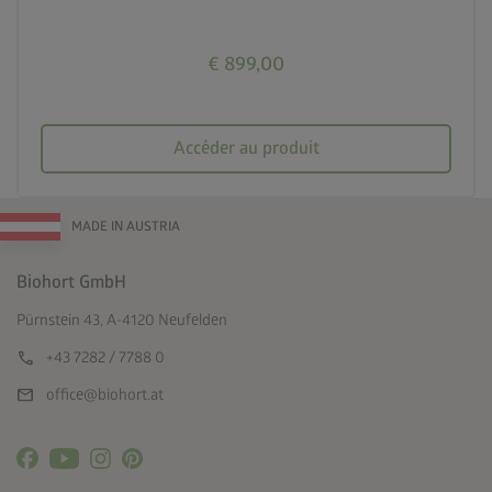
€ 899,00
Accéder au produit
MADE IN AUSTRIA
Biohort GmbH
Pürnstein 43, A-4120 Neufelden
call
+43 7282 / 7788 0
mail
office@biohort.at