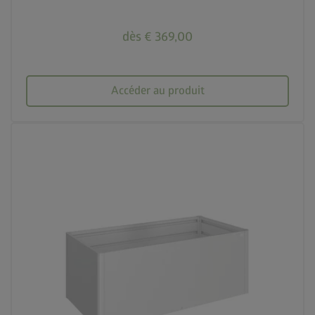
dès € 369,00
Accéder au produit
palette
3 couleurs