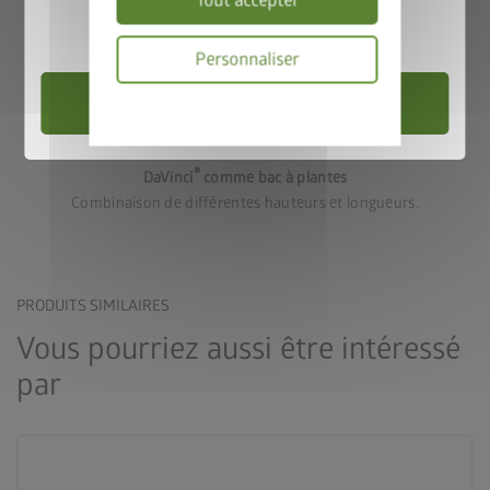
Tout accepter
Valable jusqu’au 31/08/2026.
Personnaliser
Choisir un abri de jardin
Politique
de
Variante 3
confidentialité
®
DaVinci
comme bac à plantes
Combinaison de différentes hauteurs et longueurs.
PRODUITS SIMILAIRES
Vous pourriez aussi être intéressé
par