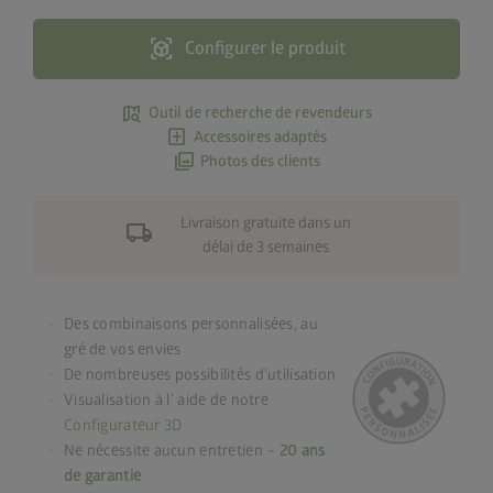
view_in_ar
Configurer le produit
map_search
Outil de recherche de revendeurs
add_box
Accessoires adaptés
photo_library
Photos des clients
Livraison gratuite dans un
local_shipping
délai de 3 semaines
Des combinaisons personnalisées, au
gré de vos envies
De nombreuses possibilités d’utilisation
Visualisation à l’ aide de notre
Configurateur 3D
Ne nécessite aucun entretien –
20 ans
de garantie