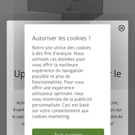
cancel
Variante 2
Notre site utilise des cookies
®
DaVinci
comme brise-vue
à des fins d'analyse. Nous
Combinaison de différentes hauteurs et longueurs, avec
utilisons ces données pour
treillis et brise-vue.
vous offrir la meilleure
expérience de navigation
Upgrade Deal : 50% sur le
possible et plus de
fonctionnalités. Pour vous
cadre de sol
offrir une expérience
utilisateur optimale, nous
vous montrons de la publicité
Achetez un abri de jardin Europa, Panorama, HighLine,
personnalisée. Ceci est basé
AvantGarde ou Neo et bénéficiez de 50% de réduction sur
sur votre consentement aux
cookies marketing.
le cadre de sol assorti. Ajoutez l’abri de jardin et le cadre de
sol au panier, puis saisissez le code promotionnel
FRAME50
.