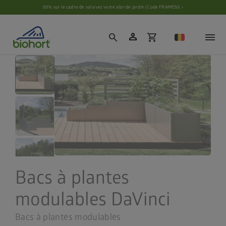
Paramètres des cookies
50% sur le cadre de sol avec votre abri de jardin | Code FRAME50 ›
person
search
shopping_cart
Bacs à plantes
modulables DaVinci
Bacs à plantes modulables