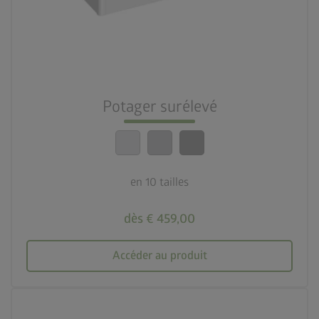
deployed_code
10 tailles
nest_clock_farsight_analog
Montage rapide
Potager surélevé
calendar_month
20 ans de garantie
en 10 tailles
dès € 459,00
Accéder au produit