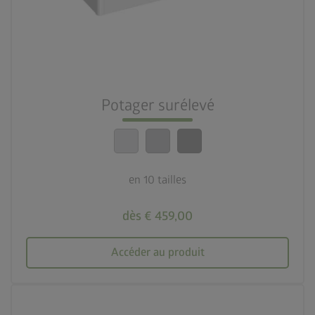
deployed_code
10 tailles
nest_clock_farsight_analog
Montage rapide
Potager surélevé
calendar_month
20 ans de garantie
en 10 tailles
dès € 459,00
Accéder au produit