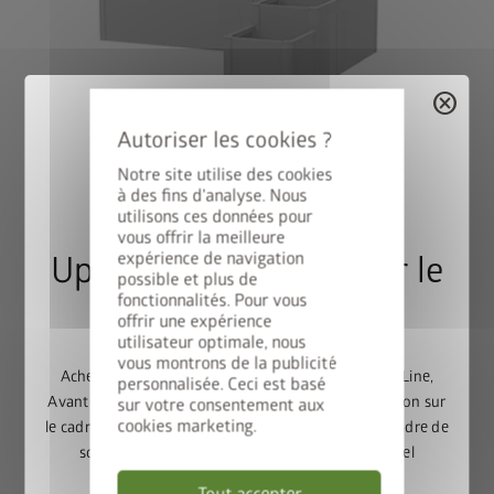
cancel
Variante 2
Notre site utilise des cookies
®
DaVinci
comme brise-vue
à des fins d'analyse. Nous
Combinaison de différentes hauteurs et longueurs, avec
utilisons ces données pour
treillis et brise-vue.
vous offrir la meilleure
expérience de navigation
Upgrade Deal : 50% sur le
possible et plus de
fonctionnalités. Pour vous
cadre de sol
offrir une expérience
utilisateur optimale, nous
vous montrons de la publicité
Achetez un abri de jardin Europa, Panorama, HighLine,
personnalisée. Ceci est basé
AvantGarde ou Neo et bénéficiez de 50% de réduction sur
sur votre consentement aux
cookies marketing.
le cadre de sol assorti. Ajoutez l’abri de jardin et le cadre de
sol au panier, puis saisissez le code promotionnel
FRAME50
.