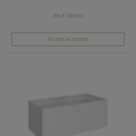
dès € 369,00
Accéder au produit
palette
3 couleurs