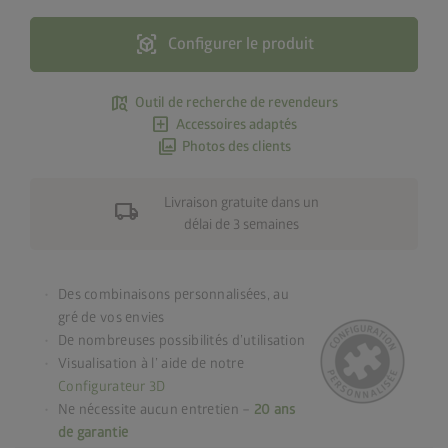
view_in_ar
Configurer le produit
map_search
Outil de recherche de revendeurs
add_box
Accessoires adaptés
photo_library
Photos des clients
Livraison gratuite dans un
local_shipping
délai de 3 semaines
Des combinaisons personnalisées, au
gré de vos envies
De nombreuses possibilités d’utilisation
Visualisation à l’ aide de notre
Configurateur 3D
Ne nécessite aucun entretien –
20 ans
de garantie