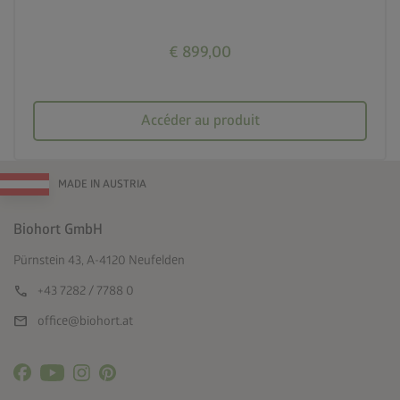
€ 899,00
Accéder au produit
MADE IN AUSTRIA
Biohort GmbH
Pürnstein 43, A-4120 Neufelden
call
+43 7282 / 7788 0
mail
office@biohort.at