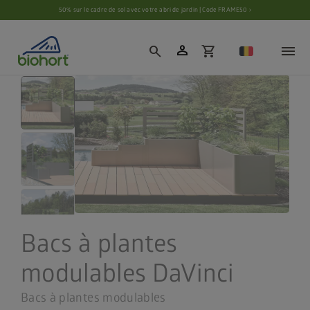
Paramètres des cookies
50% sur le cadre de sol avec votre abri de jardin | Code FRAME50 ›
person
search
shopping_cart
Bacs à plantes
modulables DaVinci
Bacs à plantes modulables