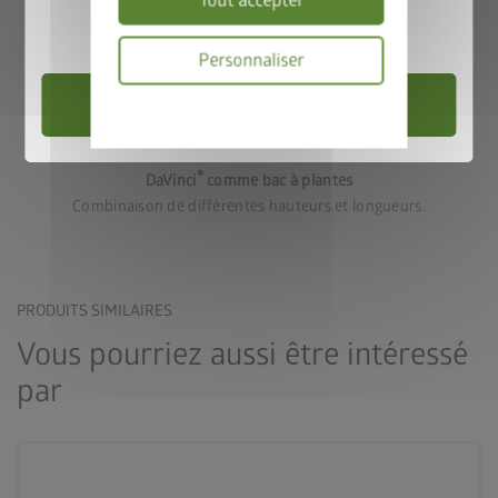
Tout accepter
Valable jusqu’au 31/08/2026.
Personnaliser
Choisir un abri de jardin
Politique
de
Variante 3
confidentialité
®
DaVinci
comme bac à plantes
Combinaison de différentes hauteurs et longueurs.
PRODUITS SIMILAIRES
Vous pourriez aussi être intéressé
par