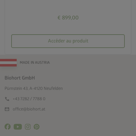
€ 899,00
Accéder au produit
MADE IN AUSTRIA
Biohort GmbH
Pürnstein 43, A-4120 Neufelden
call
+43 7282 / 7788 0
mail
office@biohort.at