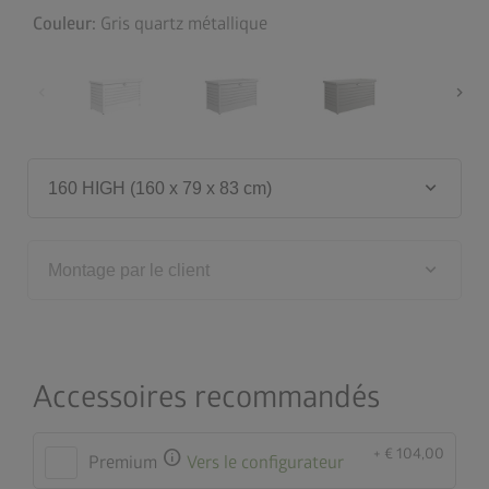
Couleur:
Gris quartz métallique
chevron_left
chevron_right
keyboard_arrow_down
160 HIGH (160 x 79 x 83 cm)
keyboard_arrow_down
Montage par le client
Accessoires recommandés
+ € 104,00
info
Premium
Vers le configurateur