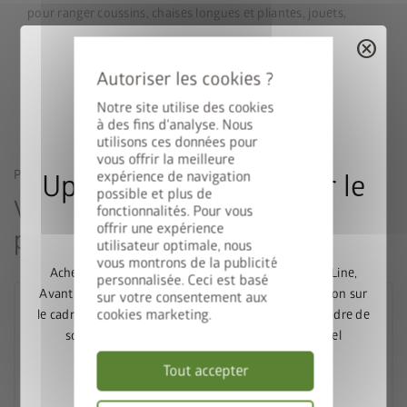
pour ranger coussins, chaises longues et pliantes, jouets,
ustensiles de camping et accessoires de sport. 5 tailles,
cancel
5 couleurs : ce coffre répond à toutes vos exigences. Une
solution durable grâce à ses matériaux de haute qualité.
Notre site utilise des cookies
à des fins d'analyse. Nous
utilisons ces données pour
vous offrir la meilleure
PRODUITS SIMILAIRES
expérience de navigation
Upgrade Deal : 50% sur le
possible et plus de
Vous pourriez aussi être intéressé
fonctionnalités. Pour vous
cadre de sol
offrir une expérience
par
utilisateur optimale, nous
vous montrons de la publicité
Achetez un abri de jardin Europa, Panorama, HighLine,
personnalisée. Ceci est basé
AvantGarde ou Neo et bénéficiez de 50% de réduction sur
sur votre consentement aux
cookies marketing.
le cadre de sol assorti. Ajoutez l’abri de jardin et le cadre de
sol au panier, puis saisissez le code promotionnel
FRAME50
.
Tout accepter
Valable jusqu’au 31/08/2026.