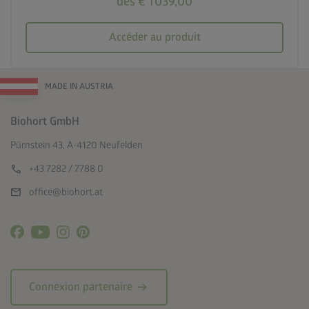
dès € 1 039,00
Accéder au produit
MADE IN AUSTRIA
Biohort GmbH
Pürnstein 43, A-4120 Neufelden
call
+43 7282 / 7788 0
mail
office@biohort.at
arrow_right_alt
Connexion partenaire