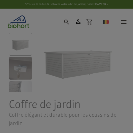
Paramètres des cookies
50% sur le cadre de sol avec votre abri de jardin | Code FRAME50 ›
person
search
shopping_cart
Coffre de jardin
Coffre élégant et durable pour les coussins de
jardin