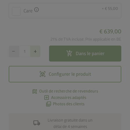
+ € 55,00
info
Care
€ 639,00
21% de TVA incluse. Prix applicable en BE
remove
add
add_shopping_cart
Dans le panier
view_in_ar
Configurer le produit
map_search
Outil de recherche de revendeurs
add_box
Accessoires adaptés
photo_library
Photos des clients
Livraison gratuite dans un
local_shipping
délai de 4 semaines