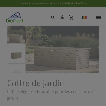
Paramètres des cookies
50% sur le cadre de sol avec votre abri de jardin | Code FRAME50 ›
person
search
shopping_cart
Coffre de jardin
Coffre élégant et durable pour les coussins de
jardin