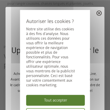
pour ranger coussins, chaises longues et pliantes, jouets,
ustensiles de camping et accessoires de sport. 5 tailles,
cancel
5 couleurs : ce coffre répond à toutes vos exigences. Une
solution durable grâce à ses matériaux de haute qualité.
Notre site utilise des cookies
à des fins d'analyse. Nous
utilisons ces données pour
vous offrir la meilleure
PRODUITS SIMILAIRES
expérience de navigation
Upgrade Deal : 50% sur le
possible et plus de
Vous pourriez aussi être intéressé
fonctionnalités. Pour vous
cadre de sol
offrir une expérience
par
utilisateur optimale, nous
vous montrons de la publicité
Achetez un abri de jardin Europa, Panorama, HighLine,
personnalisée. Ceci est basé
AvantGarde ou Neo et bénéficiez de 50% de réduction sur
sur votre consentement aux
cookies marketing.
le cadre de sol assorti. Ajoutez l’abri de jardin et le cadre de
sol au panier, puis saisissez le code promotionnel
FRAME50
.
Tout accepter
Valable jusqu’au 31/08/2026.