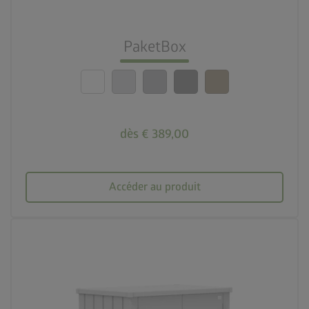
nest_clock_farsight_analog
Montage rapide
PaketBox
calendar_month
20 ans de garantie
dès € 389,00
Accéder au produit