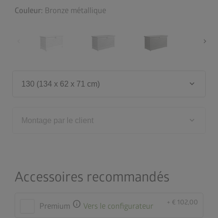
Couleur:
Bronze métallique
chevron_left
chevron_right
keyboard_arrow_down
130 (134 x 62 x 71 cm)
keyboard_arrow_down
Montage par le client
Accessoires recommandés
+ € 102,00
info
Premium
Vers le configurateur