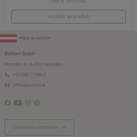
dès € 1 039,00
Accéder au produit
MADE IN AUSTRIA
Biohort GmbH
Pürnstein 43, A-4120 Neufelden
call
+43 7282 / 7788 0
mail
office@biohort.at
arrow_right_alt
Connexion partenaire