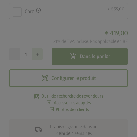
+ € 55,00
info
Care
€ 419,00
21% de TVA incluse. Prix applicable en BE
remove
add
add_shopping_cart
Dans le panier
view_in_ar
Configurer le produit
map_search
Outil de recherche de revendeurs
add_box
Accessoires adaptés
photo_library
Photos des clients
Livraison gratuite dans un
local_shipping
délai de 4 semaines