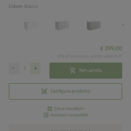
Colore:
Bianco
chevron_left
chevron_right
€ 399,00
22% di IVA incluso, prezzo valido in IT
remove
add
add_shopping_cart
Nel carrello
view_in_ar
Configura prodotto
map_search
Cerca rivenditori
add_box
Accessori compatibili