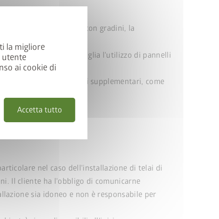
amento in calcestruzzo con gradini, la
iche strutturali.
ti la migliore
del cliente
. Biohort consiglia l'utilizzo di pannelli
a utente
nso ai cookie di
cliente, gli eventuali lavori supplementari, come
.
Accetta tutto
rticolare nel caso dell'installazione di telai di
i. Il cliente ha l'obbligo di comunicarne
tallazione sia idoneo e non è responsabile per