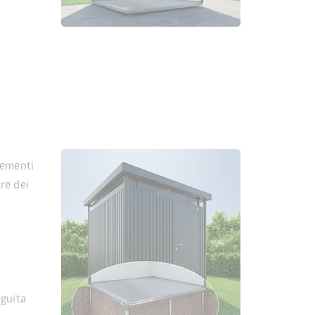
lementi
ire dei
eguita