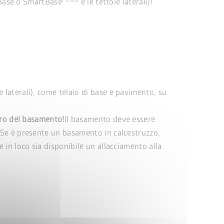
rtBase o SmartBase
e le tettoie laterali)!
ie laterali), come telaio di base e pavimento, su
cancel
tro del basamento!
Il basamento deve essere
 Se è presente un basamento in calcestruzzo,
 in loco sia disponibile un allacciamento alla