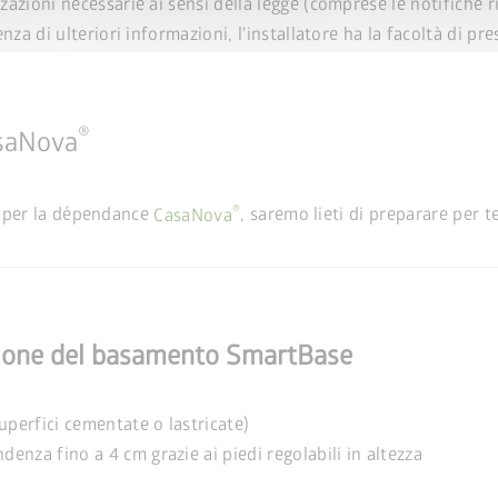
zazioni necessarie ai sensi della legge (comprese le notifiche ric
senza di ulteriori informazioni, l'installatore ha la facoltà di 
®
asaNova
®
ne per la dépendance
CasaNova
, saremo lieti di preparare per t
lazione del basamento SmartBase
uperfici cementate o lastricate)
enza fino a 4 cm grazie ai piedi regolabili in altezza