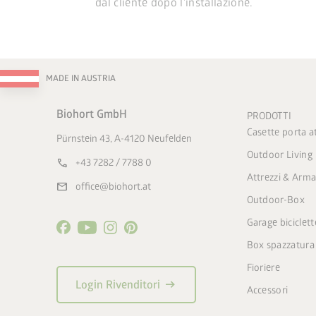
dal cliente dopo l'installazione.
MADE IN AUSTRIA
Biohort GmbH
PRODOTTI
Casette porta at
Pürnstein 43, A-4120 Neufelden
Outdoor Living
call
+43 7282 / 7788 0
Attrezzi & Arma
mail
office@biohort.at
Outdoor-Box
Garage biciclett
Box spazzatura
Fioriere
arrow_right_alt
Login Rivenditori
Accessori