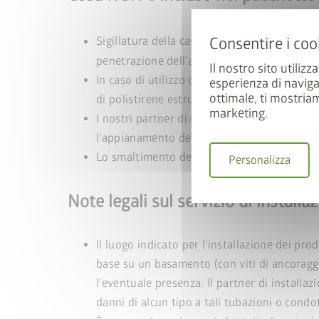
Iscrivetevi ora alla nostr
Sigillatura della casetta porta attrezzi i
automaticament
penetrazione dell'acqua all'interno della cas
Il nostro sito utilizz
In caso di utilizzo del pavimento in allumin
esperienza di naviga
E-mail
ottimale, ti mostria
di polistirene estruso (XPS) dello spessore 
marketing.
I nostri partner di installazione hanno la f
l'appianamento del basamento, lavori di liv
Lo smaltimento degli imballaggi è responsa
Personalizza
Accetto le
norme sul
Accetto i
termini e 
Note legali sul servizio di installa
partecipazione
.
* = campo obbligatorio
Il luogo indicato per l'installazione dei pro
I
base su un basamento (con viti di ancoraggio
l'eventuale presenza. Il partner di installa
danni di alcun tipo a tali tubazioni o condo