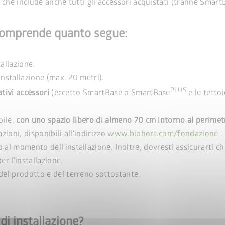
t, che include anche tutti gli accessori acquistati (tranne Sma
e comprende quanto segue:
tallazione.
installazione (max. 20 metri).
PLUS
ativi accessori
(eccetto SmartBase o SmartBase
e le tetto
bile,
con uno spazio libero di almeno 70 cm intorno al perime
ioni, disponibili all'indirizzo
www.biohort.com/fondazione
.
l momento dell'installazione. Inoltre, dovresti assicurarti che
er l'installazione.
el prodotto e del terreno sottostante.
na StyleBox
i installazione?