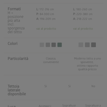
Formati
L:
172-316 cm
L:
180-260 cm
H =
P:
84-300 cm
P:
220-380 cm
posizione
A:
196-209 cm
A:
218-222 cm
più alta
incl.
sporgenza
vai al prodotto
vai al prodotto
del tetto
Colori
Particolarità
Classica,
Moderno tetto a uno
conveniente
spiovente,
ottimo rapporto
qualità-prezzo
Tettoia
Sì
Sì
No
laterale
disponibile
Sopralluce
Sopralluce a
Accessori:
Luce