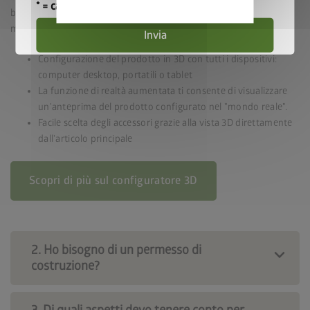
* = campo obbligatorio
sulla
barbecue o il tosaerba, il configuratore prodotto di Biohort ti
privacy
mostra il prodotto di tuo interesse in 3D.
Invia
Configurazione del prodotto in 3D con tutti i dispositivi:
computer desktop, portatili o tablet
La funzione di realtà aumentata ti consente di visualizzare
un'anteprima del prodotto configurato nel "mondo reale".
Facile scelta degli accessori grazie alla vista 3D direttamente
dall'articolo principale
Scopri di più sul configuratore 3D
2. Ho bisogno di un permesso di
costruzione?