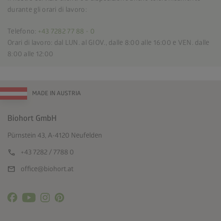
durante gli orari di lavoro:
Telefono:
+43 7282 77 88 - 0
Orari di lavoro: dal LUN. al GIOV., dalle 8:00 alle 16:00 e VEN. dalle
8:00 alle 12:00
MADE IN AUSTRIA
Biohort GmbH
Pürnstein 43, A-4120 Neufelden
call
+43 7282 / 7788 0
mail
office@biohort.at