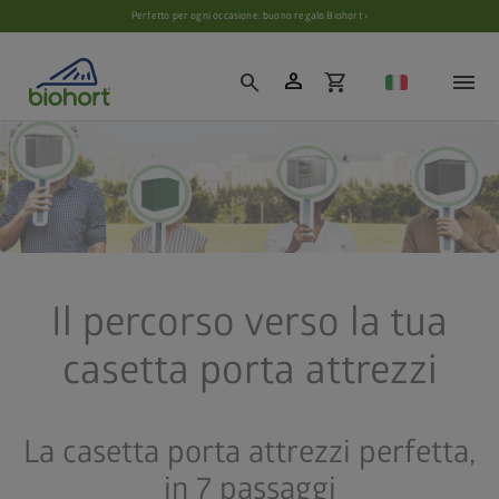
Impostazioni cookie
Perfetto per ogni occasione: buono regalo Biohort ›
person
search
shopping_cart
Il percorso verso la tua
casetta porta attrezzi
La casetta porta attrezzi perfetta,
in 7 passaggi