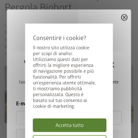
Pergola Biohort
cancel
La
Pergola
Biohort è stata premiata con il prestigioso Red Dot
Design Award 2025. Con linee chiare, materiali di alta qualità e
lavorazione precisa, è il perfetto rifugio elegante all’aperto. Dal
primo progetto alla produzione in serie, la
Pergola
è stata
Il nostro sito utilizza cookie
per scopi di analisi.
completamente sviluppata da Biohort.
Utilizziamo questi dati per
Vincete una StyleBox
offrirti la migliore esperienza
di navigazione possibile e più
funzionalità. Per offrirti
Iscrivetevi ora alla nostra newsletter e parteciperete
un'esperienza utente ottimale,
ti mostriamo pubblicità
automaticamente all’estrazione.
personalizzata. Questo è
basato sul tuo consenso ai
E-mail
cookie di marketing.
Accetta tutto
Accetto le
norme sulla privacy
.