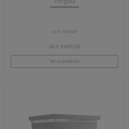
Pergola
calendar_month
20 anni di garanzia
in 14 formati
da € 4.699,00
Vai al prodotto