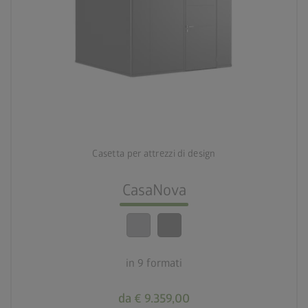
palette
2 varianti di colore
deployed_code
9 formati
Casetta per attrezzi di design
lock_person
Standard di sicurezza elevatissimi
CasaNova
calendar_month
20 anni di garanzia
in 9 formati
da € 9.359,00