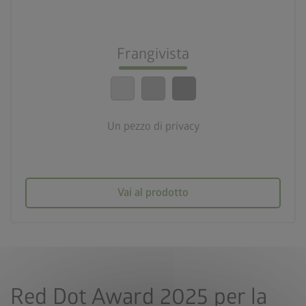
design_services
Configurabile individualmente
Frangivista
calendar_month
20 anni di garanzia
Un pezzo di privacy
Vai al prodotto
Red Dot Award 2025 per la