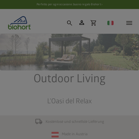
Impostazioni cookie
Perfetto per ogni occasione: buono regalo Biohort ›
person
search
shopping_cart
Outdoor Living
L'Oasi del Relax
local_shipping
Kostenlose und schnellste Lieferung
Made in Austria