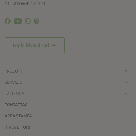
mail
office@biohort.at
arrow_right_alt
Login Rivenditori
PRODOTTI
SERVIZIO
L'AZIENDA
CONTATTACI
AREA STAMPA
RIVENDITORI