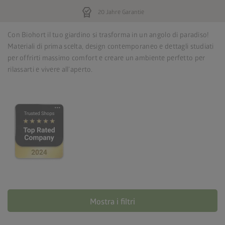
editor_choice
20 Jahre Garantie
Con Biohort il tuo giardino si trasforma in un angolo di paradiso!
Materiali di prima scelta, design contemporaneo e dettagli studiati
per offrirti massimo comfort e creare un ambiente perfetto per
rilassarti e vivere all’aperto.
Mostra i filtri