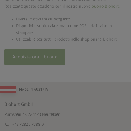
Realizzate questo desiderio con il nostro nuovo
buono Biohort
.
Diversi motivi tra cui scegliere
Disponibile subito via e-mail come PDF – da inviare o
stampare
Utilizzabile per tutti i prodotti nello shop online Biohort
Acquista ora il buono
MADE IN AUSTRIA
Biohort GmbH
Pürnstein 43, A-4120 Neufelden
call
+43 7282 / 7788 0