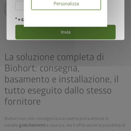
Personalizza
Accetto i
termini e le condizioni di
partecipazione
.
Informativa
* = campo obbligatorio
sulla
privacy
Invia
La soluzione completa di
Biohort: consegna,
basamento e installazione, il
tutto eseguito dallo stesso
fornitore
Biohort non solo consegna la tua casetta porta attrezzi in
metallo
gratuitamente
a casa tua, ma ti offre anche la possibilità di