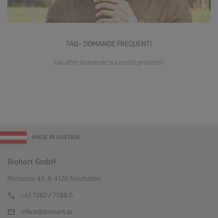
Vai alle Domande frequenti
FAQ - DOMANDE FREQUENTI
Hai altre domande sui nostri prodotti?
MADE IN AUSTRIA
Biohort GmbH
Pürnstein 43, A-4120 Neufelden
call
+43 7282 / 7788 0
mail
office@biohort.at