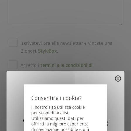
Iscrivetevi ora alla newsletter e vincete una
Biohort
StyleBox
.
Accetto i
termini e le condizioni di
partecipazione
.
cancel
Accetto le
norme sulla privacy
.
Invia
Il nostro sito utilizza cookie
per scopi di analisi.
Utilizziamo questi dati per
Vincete una StyleBox
offrirti la migliore esperienza
di navigazione possibile e più