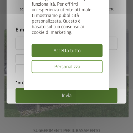
Forse noi possiamo darti la risposta che cerchi!
funzionalità. Per offrirti
Iscrivetevi ora alla nostra newsletter e parteciperete
un'esperienza utente ottimale,
ti mostriamo pubblicità
automaticamente all’estrazione.
personalizzata. Questo è
basato sul tuo consenso ai
E-mail
cookie di marketing.
Accetta tutto
Accetto le
norme sulla privacy
.
Personalizza
Accetto i
termini e le condizioni di
partecipazione
.
Informativa
* = campo obbligatorio
sulla
privacy
Invia
Vai ai Suggerimenti per il basamento
SUGGERIMENTI PER IL BASAMENTO