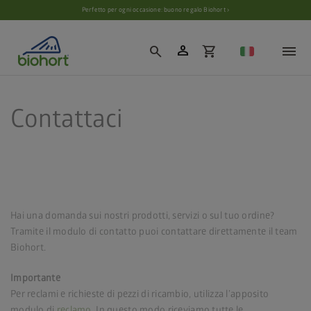
Impostazioni cookie
Perfetto per ogni occasione: buono regalo Biohort ›
person
search
shopping_cart
Contattaci
Hai una domanda sui nostri prodotti, servizi o sul tuo ordine?
Tramite il modulo di contatto puoi contattare direttamente il team
Biohort.
Importante
Per reclami e richieste di pezzi di ricambio, utilizza l’apposito
modulo di
reclamo
. In questo modo riceviamo tutte le