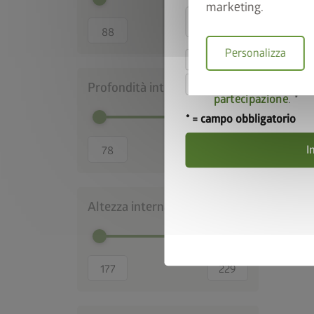
marketing.
Personalizza
Accetto le
norme sul
Accetto i
termini e 
Profondità interna (cm)
partecipazione
.
* = campo obbligatorio
I
Altezza interna (cm)