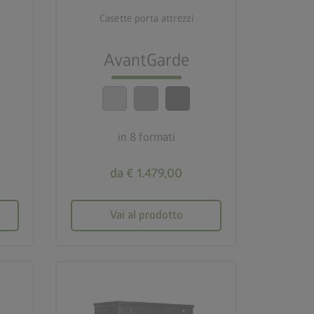
Casette porta attrezzi
deployed_code
8 formati
AvantGarde
lock_person
Standard di sicurezza
elevatissimi
in 8 formati
calendar_month
20 anni di garanzia
da € 1.479,00
Vai al prodotto