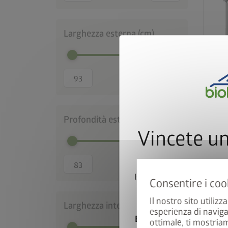
Larghezza esterna (cm)
Profondità esterna (cm)
Vincete u
Iscrivetevi ora alla nostr
automaticament
Il nostro sito utilizz
Larghezza interna (cm)
esperienza di naviga
E-mail
ottimale, ti mostria