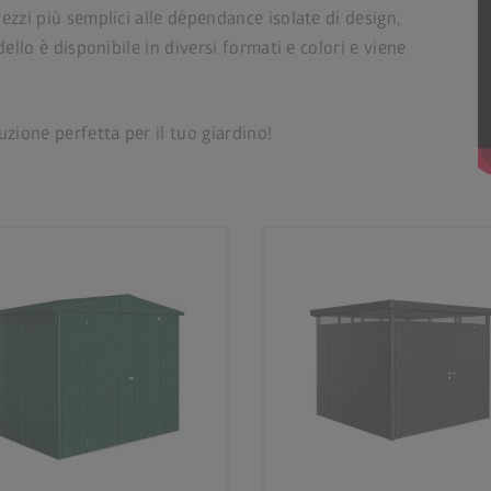
ezzi più semplici alle dépendance isolate di design,
ello è disponibile in diversi formati e colori e viene
uzione perfetta per il tuo giardino!
palette
palette
4 varianti di colore
3 varianti di colore