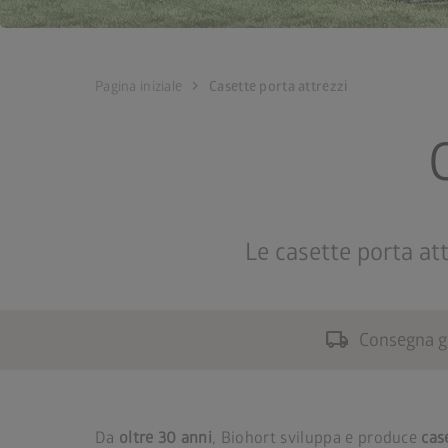
chevron_right
Pagina iniziale
Casette porta attrezzi
Le casette porta att
local_shipping
Consegna gr
Da
oltre 30 anni
, Biohort sviluppa e produce
cas