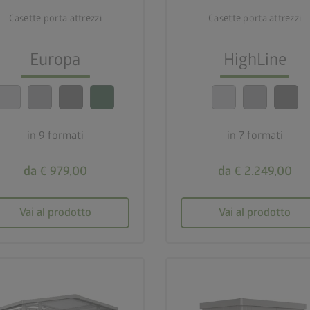
Casette porta attrezzi
Casette porta attrezzi
deployed_code
deployed_code
9 formati
7 formati
Europa
HighLine
lock_person
lock_person
Standard di sicurezza
Standard di sicurezza
elevatissimi
elevatissimi
in 9 formati
in 7 formati
calendar_month
calendar_month
20 anni di garanzia
20 anni di garanzia
da € 979,00
da € 2.249,00
Vai al prodotto
Vai al prodotto