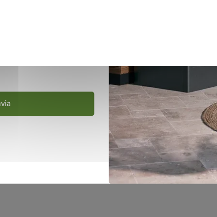
Vai al prodotto
Vai al prodotto
la privacy
.
le condizioni di
nvia