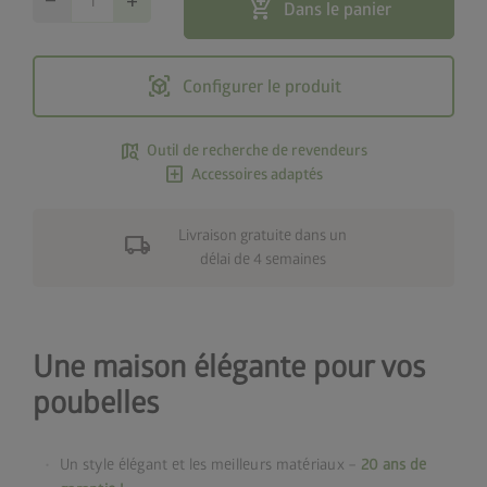
remove
add
add_shopping_cart
Dans le panier
view_in_ar
Configurer le produit
map_search
Outil de recherche de revendeurs
add_box
Accessoires adaptés
Livraison gratuite dans un
local_shipping
délai de 4 semaines
Une maison élégante pour vos
poubelles
Un style élégant et les meilleurs matériaux –
20 ans de