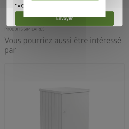
Alex Duo avec poubelle basculée dans l'arceau de réception
* = Champ obligatoire
Politique
de
confidentialité
Envoyer
PRODUITS SIMILAIRES
Vous pourriez aussi être intéressé
par