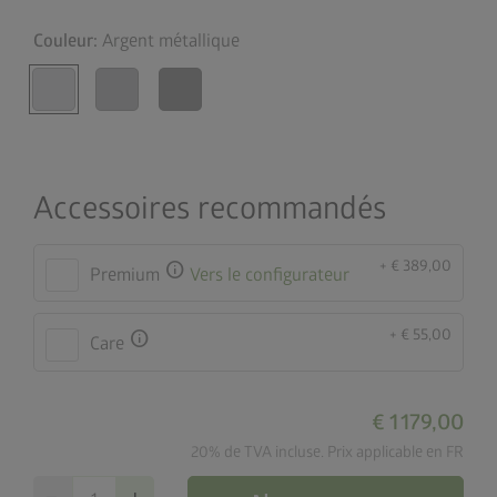
Couleur:
Argent métallique
Accessoires recommandés
+ € 389,00
info
Premium
Vers le configurateur
+ € 55,00
info
Care
€ 1 179,00
20% de TVA incluse. Prix applicable en FR