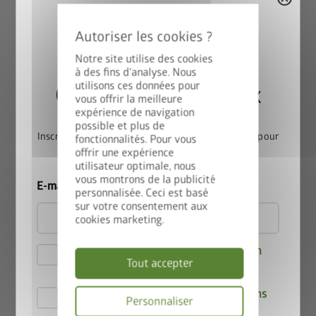
Notre site utilise des cookies
à des fins d'analyse. Nous
Alex Duo Double range poubelles
utilisons ces données pour
Gagnez une StyleBox
vous offrir la meilleure
expérience de navigation
possible et plus de
Inscrivez-vous dès maintenant à notre newsletter pour
fonctionnalités. Pour vous
offrir une expérience
participer automatiquement au tirage au sort.
utilisateur optimale, nous
vous montrons de la publicité
E-mail
personnalisée. Ceci est basé
sur votre consentement aux
cookies marketing.
Je déclare accepter les
Dispositions en
Tout accepter
matière de confidentialité
.
Par la présente, j'accepte les
conditions
Personnaliser
de participation au concours
.