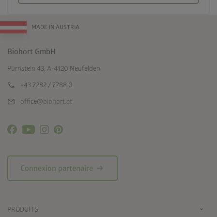
MADE IN AUSTRIA
Biohort GmbH
Pürnstein 43, A-4120 Neufelden
call
+43 7282 / 7788 0
mail
office@biohort.at
arrow_right_alt
Connexion partenaire
PRODUITS