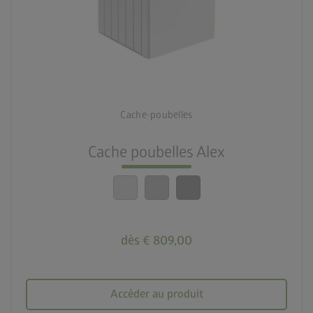
palette
3 couleurs
calendar_month
20 ans de garantie
Cache-poubelles
check_circle
Montage simple
Cache poubelles Alex
crown
Qualité optimale
dès € 809,00
Accéder au produit