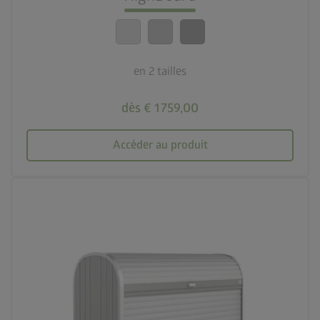
calendar_month
20 ans de garantie
en 2 tailles
dès € 1 759,00
Accéder au produit