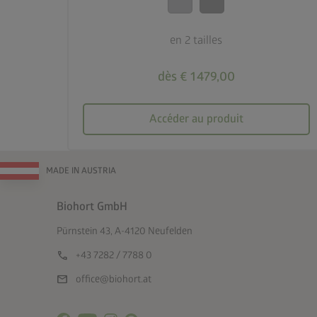
en 2 tailles
dès € 1 479,00
Accéder au produit
MADE IN AUSTRIA
Biohort GmbH
Pürnstein 43, A-4120 Neufelden
call
+43 7282 / 7788 0
mail
office@biohort.at