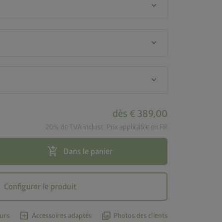
keyboard_arrow_down
keyboard_arrow_down
keyboard_arrow_down
dès
€ 389,00
20% de TVA incluse. Prix applicable en FR
add_shopping_cart
Dans le panier
Configurer le produit
add_box
photo_library
urs
Accessoires adaptés
Photos des clients