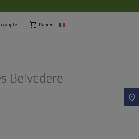
shopping_cart
 compte
Panier
es Belvedere
location_on