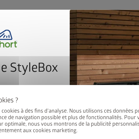
e StyleBox
Préparation pour tuyau 
le - 8 vis seulement
Les meilleurs matériaux
nant à notre newsletter pour
le volume de remplissage
thermolaquée au polyam
ement au tirage au sort.
20 ans de garantie
c facile à vider
es cookies à des fins d'analyse. Nous utilisons ces données p
nce de navigation possible et plus de fonctionnalités. Pour 
ur optimale, nous vous montrons de la publicité personnalis
entement aux cookies marketing.