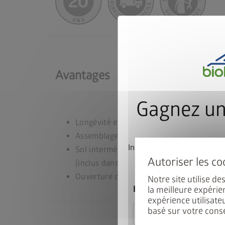
Avantages
Gagnez un
Longévité extrême
Assemblage facile pour une personne seu
Inscrivez-vous dès mainte
Sol intermédiaire permettant de réduire 
participer automatiqu
(inclus dans l’équipement de base)
Ouverture des parois latérales pour un ba
Notre site utilise d
E-mail
la meilleure expérie
expérience utilisate
basé sur votre cons