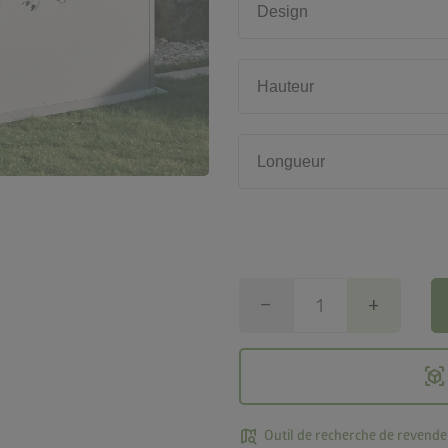
Design
Hauteur
Longueur
remove
add
view_in_ar
map_search
Outil de recherche de revende