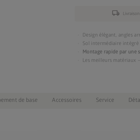
local_shipping
Livraison
Design élégant, angles arr
Sol intermédiaire intégr
Montage rapide par une 
Les meilleurs matériaux 
pement de base
Accessoires
Service
Déta