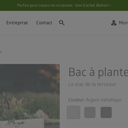
Parfait pour toutes les occasions : bon d’achat Biohort ›
search
person
Entreprise
Contact
Mon
re
Bac à plant
La star de la terrasse
Couleur:
Argent métallique