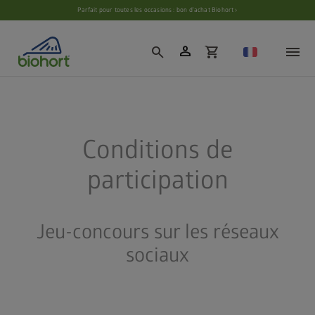
Paramètres des cookies
Parfait pour toutes les occasions : bon d’achat Biohort ›
person
search
shopping_cart
Conditions de
participation
Jeu-concours sur les réseaux
sociaux