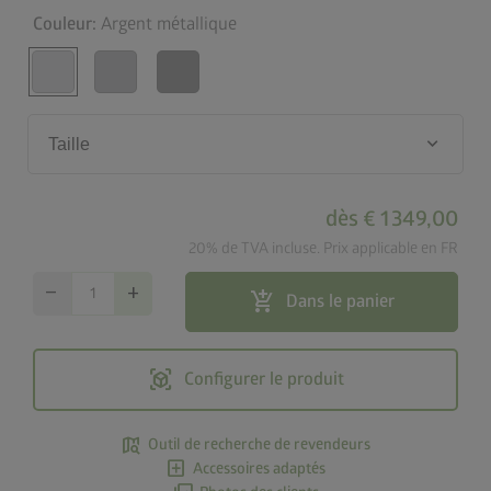
Couleur:
Argent métallique
keyboard_arrow_down
Taille
dès
€ 1 349,00
20% de TVA incluse. Prix applicable en FR
remove
add
add_shopping_cart
Dans le panier
view_in_ar
Configurer le produit
map_search
Outil de recherche de revendeurs
add_box
Accessoires adaptés