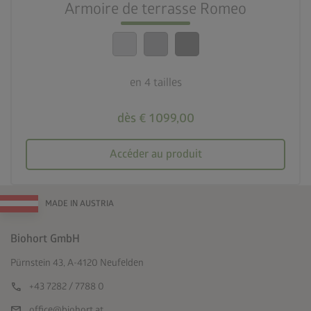
Armoire de terrasse Romeo
calendar_month
20 ans de garantie
en 4 tailles
dès € 1 099,00
Accéder au produit
MADE IN AUSTRIA
Biohort GmbH
Pürnstein 43, A-4120 Neufelden
call
+43 7282 / 7788 0
mail
office@biohort.at