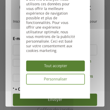
utilisons ces données pour
Gagnez une StyleBox
vous offrir la meilleure
expérience de navigation
possible et plus de
Inscrivez-vous dès maintenant à notre newsletter pour
fonctionnalités. Pour vous
offrir une expérience
participer automatiquement au tirage au sort.
utilisateur optimale, nous
vous montrons de la publicité
E-mail
personnalisée. Ceci est basé
sur votre consentement aux
cookies marketing.
Je déclare accepter les
Dispositions en
palette
Tout accepter
matière de confidentialité
.
5 variations de couleurs
Par la présente, j'accepte les
conditions
Personnaliser
deployed_code
de participation au concours
.
5 tailles
* = Champ obligatoire
Politique
de
lock_person
confidentialité
Envoyer
Meilleures normes de sécurité