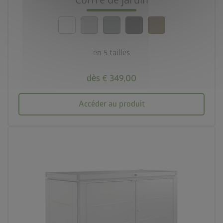
Coffre de jardin
calendar_month
garantie de 20 ans
en 5 tailles
dès € 349,00
Accéder au produit