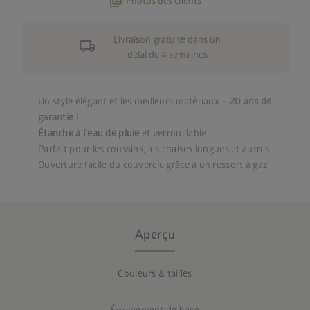
photo_library
Photos des clients
Livraison gratuite dans un
local_shipping
délai de 4 semaines
Un style élégant et les meilleurs matériaux –
20 ans de
garantie !
Étanche à l’eau de pluie
et verrouillable
Parfait pour les coussins, les chaises longues et autres
Ouverture facile du couvercle grâce à un ressort à gaz
Aperçu
Couleurs & tailles