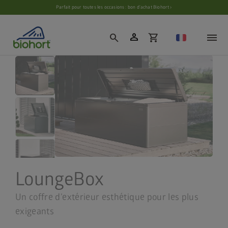
Paramètres des cookies
Parfait pour toutes les occasions : bon d’achat Biohort ›
person
search
shopping_cart
LoungeBox
Un coffre d’extérieur esthétique pour les plus
exigeants