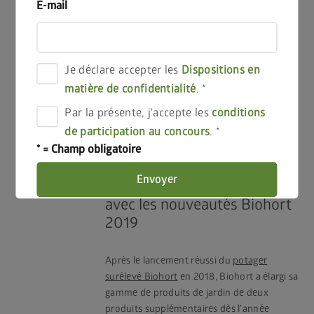
E-mail
Je déclare accepter les
Dispositions en
matière de confidentialité
.
Par la présente, j'accepte les
conditions
de participation au concours
.
2019
* = Champ obligatoire
Envoyer
Ouvrir de nouvelles voies
avec les nouveautés Biohort
2019
Après le lancement réussi du
potager
surélevé Biohort
en 2018, Biohort a élargi sa
gamme de produits de jardin de deux
produits supplémentaires dès l’année