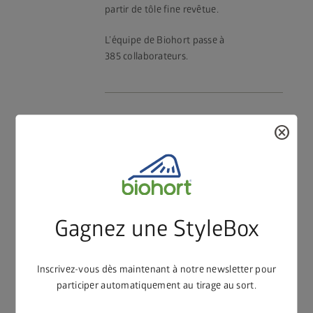
partir de tôle fine revêtue.
L’équipe de Biohort passe à
385 collaborateurs.
cancel
Gagnez une StyleBox
Inscrivez-vous dès maintenant à notre newsletter pour
participer automatiquement au tirage au sort.