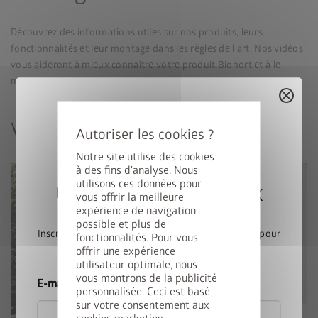
Découvrez des informations utiles sur nos produits, leurs
fonctionnalités et leur montage dans les règles de l'art. Nos vidéos
vous aideront à mieux connaître votre produit Biohort et à le
monter facilement.
cancel
Vidéos sur les produits
Notre site utilise des cookies
à des fins d'analyse. Nous
utilisons ces données pour
Gagnez une StyleBox
vous offrir la meilleure
expérience de navigation
possible et plus de
Inscrivez-vous dès maintenant à notre newsletter pour
fonctionnalités. Pour vous
offrir une expérience
participer automatiquement au tirage au sort.
utilisateur optimale, nous
vous montrons de la publicité
E-mail
personnalisée. Ceci est basé
sur votre consentement aux