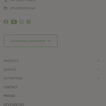
call
+43 7282 / 7788 0
mail
office@biohort.at
arrow_right_alt
Connexion partenaire
PRODUITS
SERVICE
ENTREPRISE
CONTACT
PRESSE
REVENDEURS