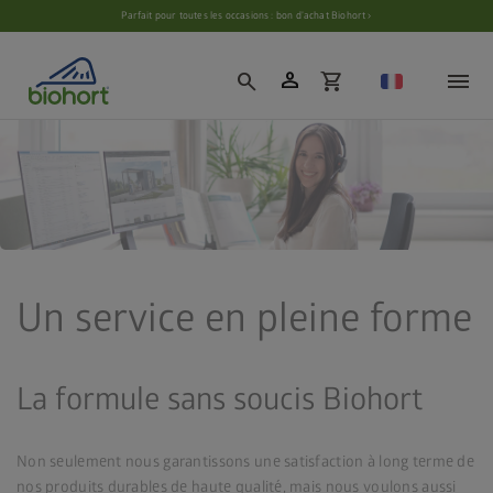
Paramètres des cookies
Parfait pour toutes les occasions : bon d’achat Biohort ›
person
search
shopping_cart
Un service en pleine forme
La formule sans soucis Biohort
Non seulement nous garantissons une satisfaction à long terme de
nos produits durables de haute qualité, mais nous voulons aussi