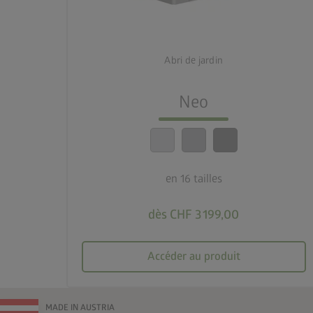
3 couleurs
deployed_code
16 tailles
Abri de jardin
lock_person
Neo
Le meilleur niveau de sécurité
calendar_month
20 ans de garantie
en 16 tailles
dès CHF 3 199,00
Accéder au produit
MADE IN AUSTRIA