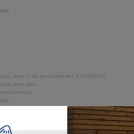
vies
mique, valeur U des parois latérales: 0,76 W/(m²K)
selon votre choix
ement intérieur
lique
ssort à gaz