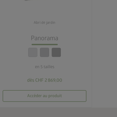
3 couleurs
deployed_code
5 tailles
Abri de jardin
lock_person
Panorama
Le meilleur niveau de sécurité
calendar_month
20 ans de garantie
en 5 tailles
dès CHF 2 869,00
Accéder au produit