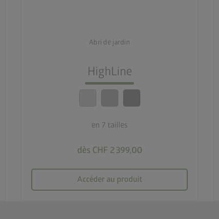
3 couleurs
deployed_code
7 tailles
Abri de jardin
lock_person
HighLine
Le meilleur niveau de sécurité
calendar_month
20 ans de garantie
en 7 tailles
dès CHF 2 399,00
Accéder au produit