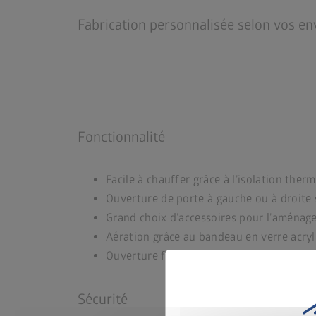
Fabrication personnalisée selon vos en
Fonctionnalité
Facile à chauffer grâce à l’isolation ther
Ouverture de porte à gauche ou à droite 
Grand choix d’accessoires pour l’aménag
Aération grâce au bandeau en verre acry
Ouverture facile de la porte grâce à un re
Sécurité