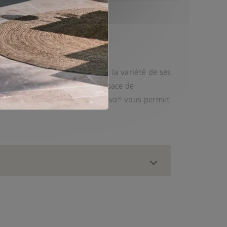
sign CasaNova® fait preuve, avec la variété de ses
besoins. Vous recherchez un espace de
térieur ? La dépendance CasaNova® vous permet