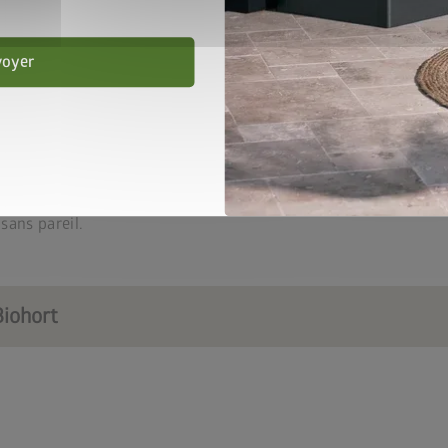
voyer
gamme avec des parois latérales isolées
de bricolage ou d’un espace de loisirs, l’abri de jardin isolé de
ue en son genre qui lui permet de s‘adapter exactement à vos 
ur vos plantes ou vous avez envie d’une oasis de calme en ex
sans pareil.
Biohort