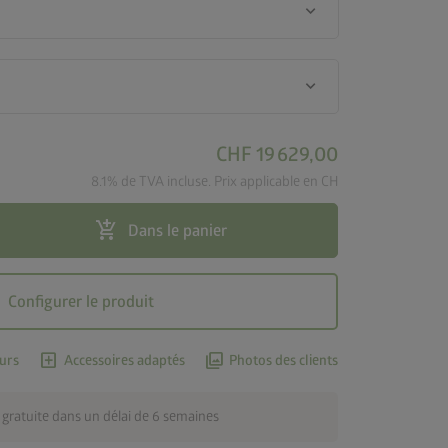
keyboard_arrow_down
keyboard_arrow_down
CHF 19 629,00
8.1% de TVA incluse. Prix applicable en CH
add_shopping_cart
Dans le panier
Configurer le produit
add_box
photo_library
urs
Accessoires adaptés
Photos des clients
 gratuite dans un délai de 6 semaines