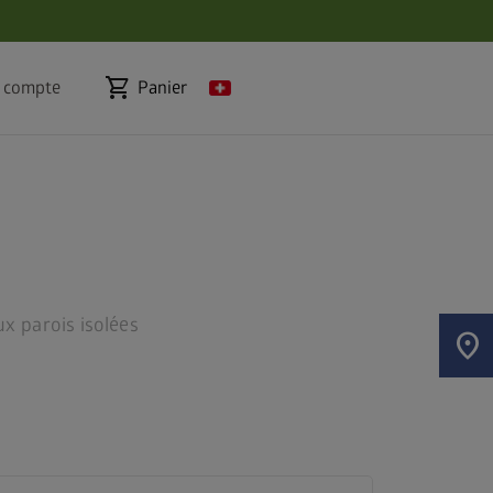
shopping_cart
 compte
Panier
x parois isolées
location_on