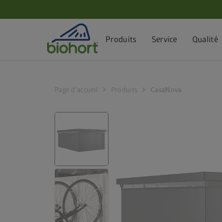
Paramètres des cookies
Produits
Service
Qualité
chevron_right
chevron_right
Page d’accueil
Produits
CasaNova