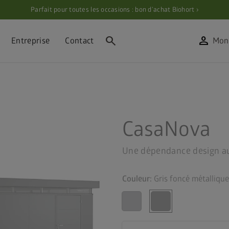
Parfait pour toutes les occasions : bon d’achat Biohort ›
search
person
Entreprise
Contact
Mon
CasaNova
Une dépendance design au
Couleur:
Gris foncé métallique