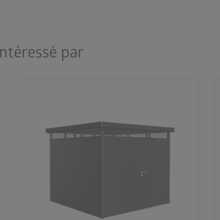
intéressé par
palette