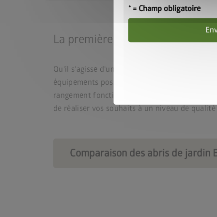
* = Champ obligatoire
En
La première dépendance haut de 
Qu‘il s‘agisse d‘un abri de jardin, d‘un atelier 
équipements possibles, d‘une flexibilité uniq
rangement fonctionnel, un refuge hivernal po
de réaliser vos souhaits à un niveau de qualité 
Comparaison des abris de jardin 