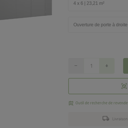
4 x 6 | 23,21 m²
Ouverture de porte à droite
remove
add
view_in_ar
map_search
Outil de recherche de revende
local_shipping
Livraison