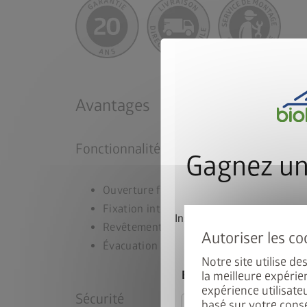
Avantages
Fonctionnalité
Gagnez un
Ouverture facile de la porte grâce à un re
Fixation intégrée des accessoires
Inscrivez-vous dès mainte
Revêtement intérieur et isolation en opt
participer automatiqu
Évacuation intégrée des eaux
Notre site utilise d
E-mail
la meilleure expérie
expérience utilisate
Sécurité
basé sur votre cons