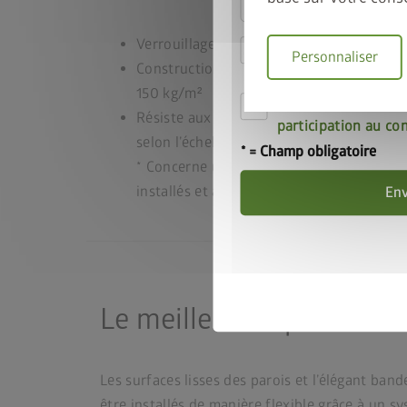
Verrouillage triple avec ensemble de poi
Je déclare accepter
Personnaliser
Construction de toit stable pour une char
matière de confiden
150 kg/m²
Par la présente, j'a
Résiste aux tempêtes jusqu’à un vent de 
participation au co
selon l’échelle de Beaufort)*
* = Champ obligatoire
* Concerne uniquement les abris de jardin
installés et ancrés au sol de manière con
En
Le meilleur de plusieurs
Les surfaces lisses des parois et l’élégant b
être installés de manière flexible grâce à un