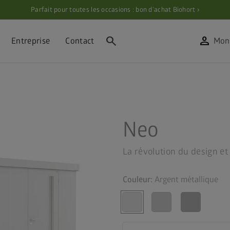
Parfait pour toutes les occasions : bon d’achat Biohort ›
search
person
Entreprise
Contact
Mon
Neo
La révolution du design et 
Couleur:
Argent métallique