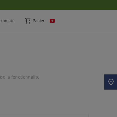
shopping_cart
 compte
Panier
de la fonctionnalité
location_on