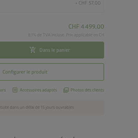
+ CHF 57,00
CHF 4 499,00
8.1% de TVA incluse. Prix applicable en CH
add_shopping_cart
Dans le panier
Configurer le produit
add_box
photo_library
urs
Accessoires adaptés
Photos des clients
atuite dans un délai de 15 jours ouvrables