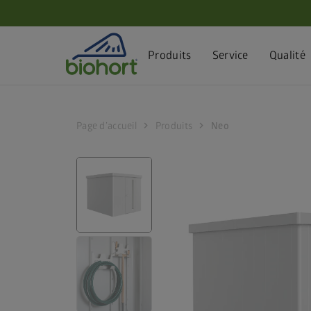
Paramètres des cookies
Produits
Service
Qualité
chevron_right
chevron_right
Page d’accueil
Produits
Neo