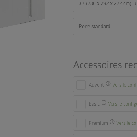
3B (236 x 292 x 222 cm) | 
Porte standard
Accessoires r
info
Auvent
Vers le con
info
Basic
Vers le confi
info
Premium
Vers le c