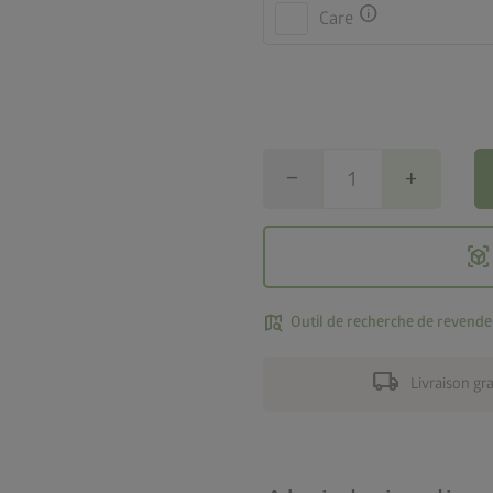
info
Care
remove
add
view_in_ar
map_search
Outil de recherche de revende
local_shipping
Livraison gr