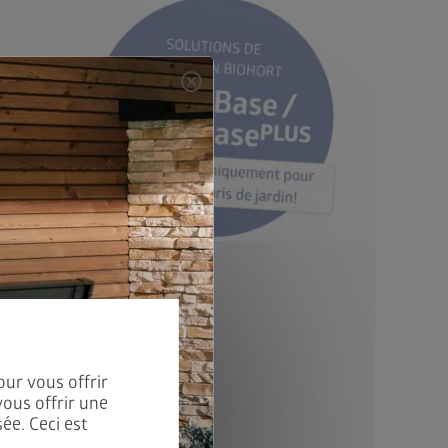
cancel
our vous offrir
vous offrir une
ée. Ceci est
me