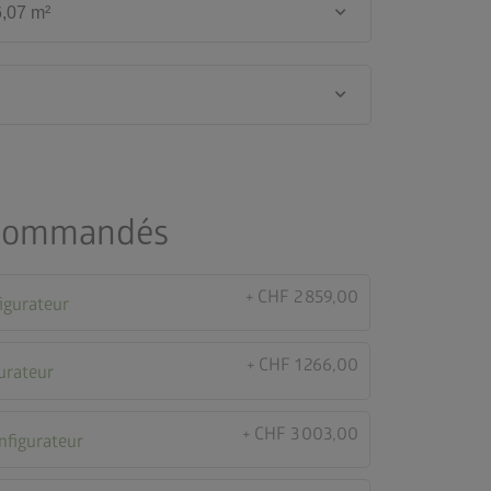
keyboard_arrow_down
6,07 m²
keyboard_arrow_down
ecommandés
+ CHF 2 859,00
figurateur
+ CHF 1 266,00
gurateur
+ CHF 3 003,00
onfigurateur