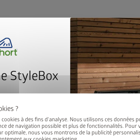
e StyleBox
ssort à gaz
nant à notre newsletter pour
ion
ement au tirage au sort.
es cookies à des fins d'analyse. Nous utilisons ces données p
nce de navigation possible et plus de fonctionnalités. Pour 
ur optimale, nous vous montrons de la publicité personnalis
La qualité en pleine for
entement aux cookies marketing.