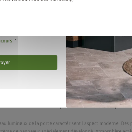
gnée inox
Les meilleurs matériaux
 les
Dispositions en
ge de neige allant jusqu’à
thermolaquée au polyam
tialité
.
Ne nécessite
aucun ent
ccepte les
conditions de
force 12 (donc aux ouragans,
20 ans de garantie
ncours
.
Équipement de base trè
. Ceux-ci doivent être
forme.
voyer
 décennies d’expérience – le pro
andeau lumineux de la porte caractérisent l’aspect moderne. D
 système de panneaux spécialement développé. Atmosphère agréa