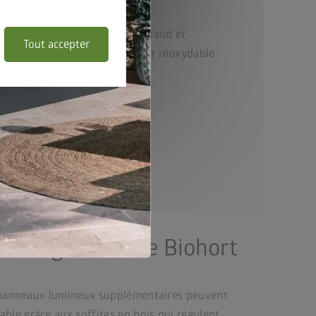
 :
tôle en acier galvanisée à chaud et
Tout accepter
ide, vis et charnières en acier inoxydable
retien
s complet inclus
duit signature de Biohort
es panneaux lumineux supplémentaires peuvent
ble grâce aux soffites en bois qui régulent