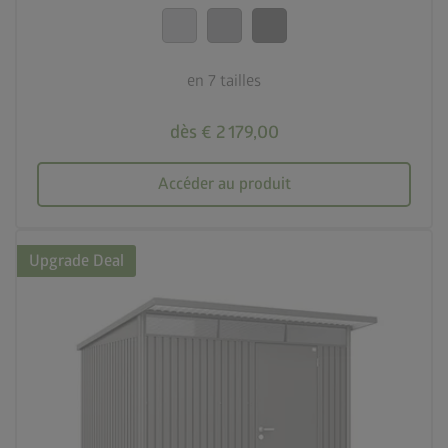
calendar_month
20 ans de garantie
en 7 tailles
dès € 2 179,00
Accéder au produit
Upgrade Deal