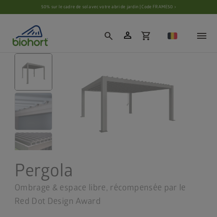
Paramètres des cookies
50% sur le cadre de sol avec votre abri de jardin | Code FRAME50 ›
person
search
shopping_cart
Pergola
Ombrage & espace libre, récompensée par le
Red Dot Design Award