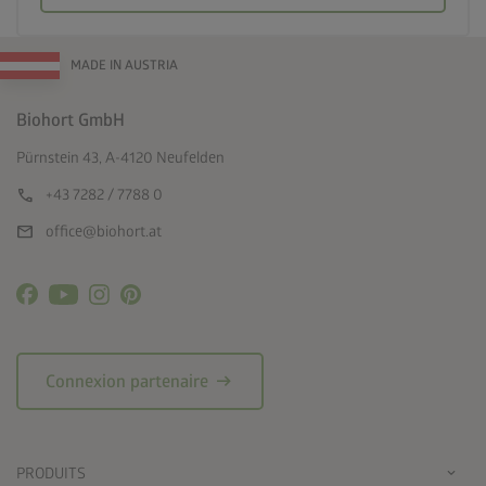
MADE IN AUSTRIA
Biohort GmbH
Pürnstein 43, A-4120 Neufelden
call
+43 7282 / 7788 0
mail
office@biohort.at
arrow_right_alt
Connexion partenaire
PRODUITS