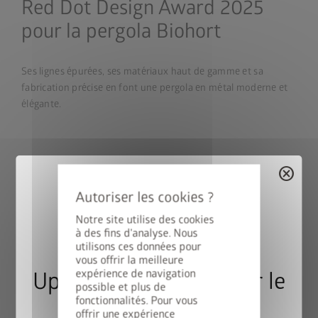
Red Dot Design Award 2025
pour la pergola Biohort
Ses lignes épurées, ses matériaux haut de gamme et sa
fabrication précise en font une pergola en métal moderne et
élégante.
cancel
Produit DIY de l’année 2025/26
pour la pergola Biohort
Notre site utilise des cookies
à des fins d'analyse. Nous
utilisons ces données pour
Élue produit de l’année dans la catégorie jardin par les
vous offrir la meilleure
lecteurs du magazine professionnel diy.
expérience de navigation
Upgrade Deal : 50% sur le
possible et plus de
fonctionnalités. Pour vous
cadre de sol
offrir une expérience