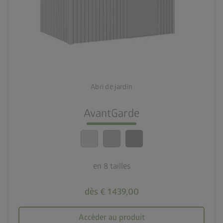
palette
3 couleurs
deployed_code
8 tailles
Abri de jardin
lock_person
Le meilleur niveau de sécurité
AvantGarde
calendar_month
20 ans de garantie
en 8 tailles
dès € 1 439,00
Accéder au produit