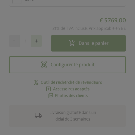
€ 5 769,00
21% de TVA incluse. Prix applicable en BE
remove
add
add_shopping_cart
Dans le panier
view_in_ar
Configurer le produit
map_search
Outil de recherche de revendeurs
add_box
Accessoires adaptés
photo_library
Photos des clients
Livraison gratuite dans un
local_shipping
délai de 3 semaines