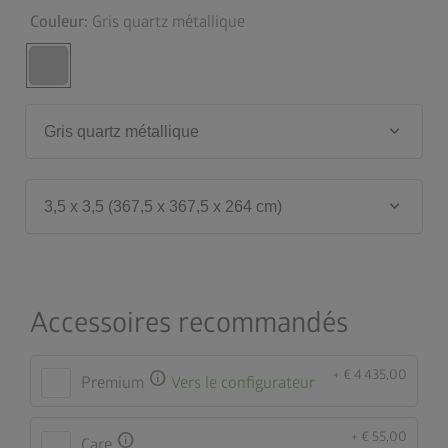
Couleur:
Gris quartz métallique
keyboard_arrow_down
Gris quartz métallique
keyboard_arrow_down
3,5 x 3,5 (367,5 x 367,5 x 264 cm)
Accessoires recommandés
+ € 4 435,00
info
Premium
Vers le configurateur
+ € 55,00
info
Care