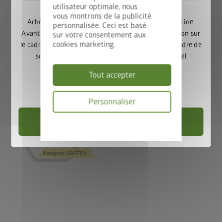
utilisateur optimale, nous
vous montrons de la publicité
Achetez un abri de jardin Europa, Panorama, HighLine,
personnalisée. Ceci est basé
AvantGarde ou Neo et bénéficiez de 50% de réduction sur
sur votre consentement aux
cookies marketing.
le cadre de sol assorti. Ajoutez l’abri de jardin et le cadre de
sol au panier, puis saisissez le code promotionnel
FRAME50
.
Tout accepter
Valable jusqu’au 31/08/2026.
Personnaliser
Choisir un abri de jardin
Politique
de
confidentialité