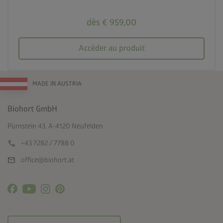
dès € 959,00
Accéder au produit
MADE IN AUSTRIA
Biohort GmbH
Pürnstein 43, A-4120 Neufelden
call
+43 7282 / 7788 0
mail
office@biohort.at