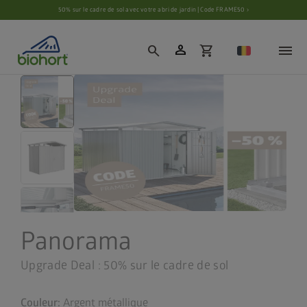
Paramètres des cookies
50% sur le cadre de sol avec votre abri de jardin | Code FRAME50 ›
person
search
shopping_cart
Panorama
Upgrade Deal : 50% sur le cadre de sol
Couleur:
Argent métallique