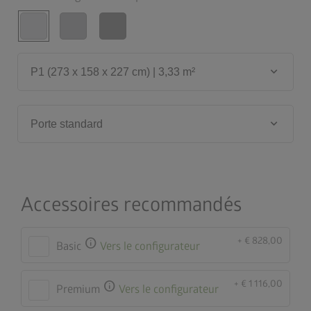
keyboard_arrow_down
P1 (273 x 158 x 227 cm) | 3,33 m²
keyboard_arrow_down
Porte standard
Accessoires recommandés
+ € 828,00
info
Basic
Vers le configurateur
+ € 1 116,00
info
Premium
Vers le configurateur