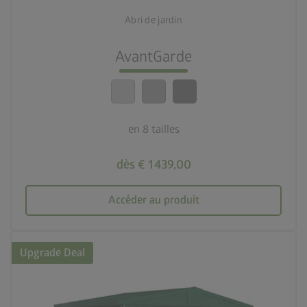
8 tailles
Abri de jardin
lock_person
Le meilleur niveau de sécurité
AvantGarde
calendar_month
20 ans de garantie
en 8 tailles
dès € 1 439,00
Accéder au produit
Upgrade Deal