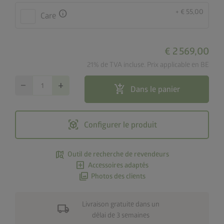
+ € 55,00
info
Care
€ 2 569,00
21% de TVA incluse. Prix applicable en BE
remove
add
add_shopping_cart
Dans le panier
view_in_ar
Configurer le produit
map_search
Outil de recherche de revendeurs
add_box
Accessoires adaptés
photo_library
Photos des clients
Livraison gratuite dans un
local_shipping
délai de 3 semaines