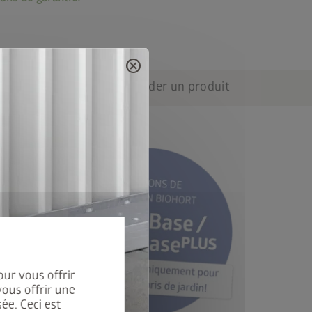
cancel
ils techniques
Demander un produit
our vous offrir
vous offrir une
ée. Ceci est