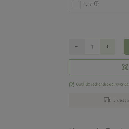
info
Care
remove
add
view_in_ar
map_search
Outil de recherche de revende
local_shipping
Livraison