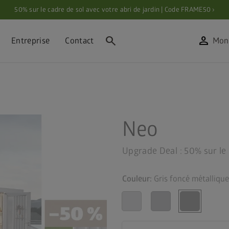
50% sur le cadre de sol avec votre abri de jardin | Code FRAME50 ›
search
person
Entreprise
Contact
Mon
Neo
Upgrade Deal : 50% sur le 
Couleur:
Gris foncé métallique