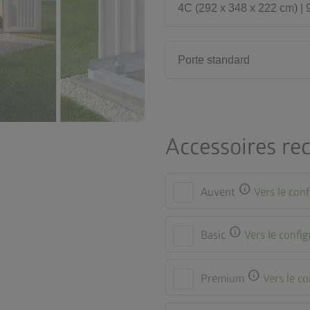
4C (292 x 348 x 222 cm) | 
Porte standard
Accessoires r
info
Auvent
Vers le con
info
Basic
Vers le confi
info
Premium
Vers le c