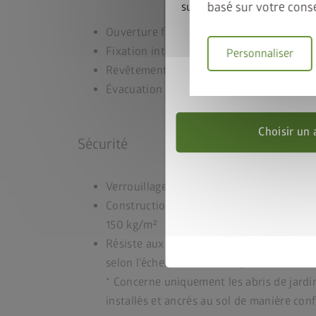
basé sur votre cons
sur le cadre de sol assorti.
cadre de sol au panier
Ouverture facile de la porte grâce à un re
promotion
Fixation intégrée des accessoires
Personnaliser
Revêtement intérieur et isolation en opt
Valable jusqu
Évacuation intégrée des eaux
Choisir un 
Sécurité
Verrouillage triple avec ensemble de poi
Construction de toit stable pour une char
150 kg/m²
Résiste aux tempêtes jusqu’à un vent de 
selon l’échelle de Beaufort)*
* Concerne uniquement les abris de jardin
installés et ancrés au sol de manière con