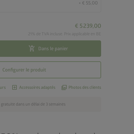
+ € 55,00
€ 5 239,00
21% de TVA incluse. Prix applicable en BE
add_shopping_cart
Dans le panier
Configurer le produit
add_box
photo_library
urs
Accessoires adaptés
Photos des clients
 gratuite dans un délai de 3 semaines