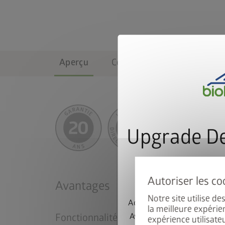
Aperçu
Couleurs & tailles
Équi
Upgrade De
le cadr
Avantages
Notre site utilise d
Achetez un abri de jardin
la meilleure expérie
Fonctionnalité
AvantGarde ou Neo et bén
expérience utilisate