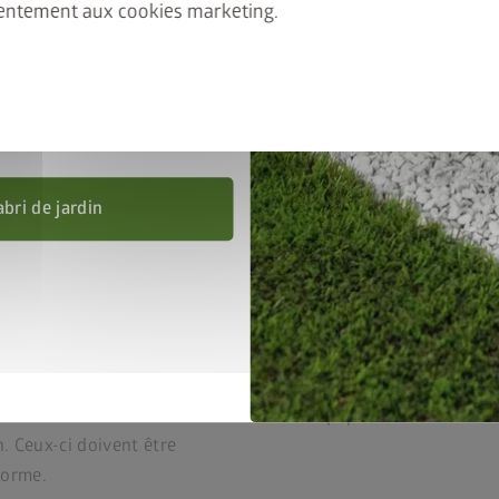
entement aux cookies marketing.
 Ajoutez l’abri de jardin et le
, puis saisissez le code
ssort à gaz
nel
FRAME50
.
ion
’au 31/08/2026.
abri de jardin
La qualité en pleine for
gnée inox
Les meilleurs matériaux
ge de neige allant jusqu’à
thermolaquée au polyam
Ne nécessite
aucun ent
force 12 (donc aux ouragans,
20 ans de garantie
Équipement de base trè
. Ceux-ci doivent être
forme.