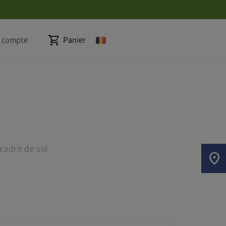
shopping_cart
 compte
Panier
cadre de sol
location_on