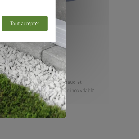
Tout accepter
me
 :
tôle en acier galvanisée à chaud et
ide, vis et charnières en acier inoxydable
retien
s complet inclus