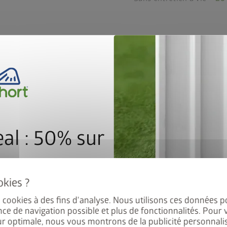
pement de base
Accessoires
Service
Déta
al : 50% sur
e de sol
es cookies à des fins d'analyse. Nous utilisons ces données p
 Europa, Panorama, HighLine,
nce de navigation possible et plus de fonctionnalités. Pour 
éficiez de 50% de réduction
ur optimale, nous vous montrons de la publicité personnalis