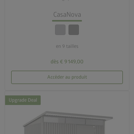
lock_person
Le meilleur niveau de sécurité
CasaNova
calendar_month
20 ans de garantie
en 9 tailles
dès € 9 149,00
Accéder au produit
Upgrade Deal