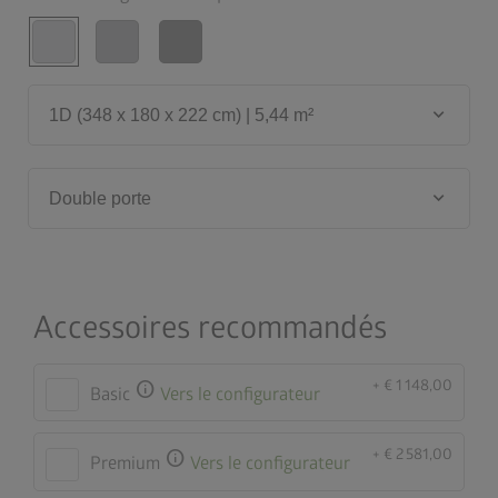
keyboard_arrow_down
1D (348 x 180 x 222 cm) | 5,44 m²
keyboard_arrow_down
Double porte
Accessoires recommandés
+ € 1 148,00
info
Basic
Vers le configurateur
+ € 2 581,00
info
Premium
Vers le configurateur