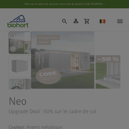
Paramètres des cookies
50% sur le cadre de sol avec votre abri de jardin | Code FRAME50 ›
person
search
shopping_cart
Neo
Upgrade Deal : 50% sur le cadre de sol
Couleur:
Argent métallique