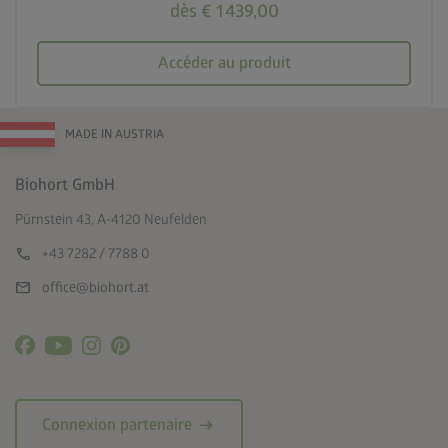
dès € 1 439,00
Accéder au produit
MADE IN AUSTRIA
Biohort GmbH
Pürnstein 43, A-4120 Neufelden
call
+43 7282 / 7788 0
mail
office@biohort.at
arrow_right_alt
Connexion partenaire