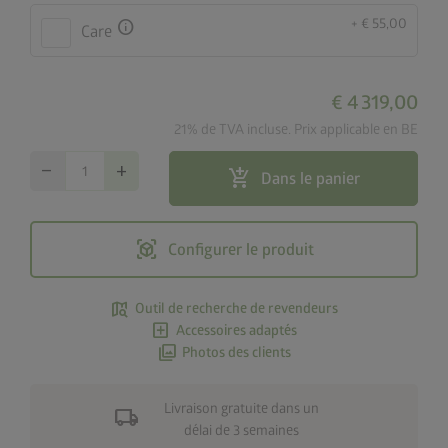
+ € 55,00
info
Care
€ 4 319,00
21% de TVA incluse. Prix applicable en BE
remove
add
add_shopping_cart
Dans le panier
view_in_ar
Configurer le produit
map_search
Outil de recherche de revendeurs
add_box
Accessoires adaptés
photo_library
Photos des clients
Livraison gratuite dans un
local_shipping
délai de 3 semaines