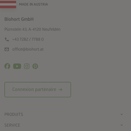
MADE IN AUSTRIA
Biohort GmbH
Pürnstein 43, A-4120 Neufelden
call
+43 7282 / 7788 0
mail
office@biohort.at
arrow_right_alt
Connexion partenaire
PRODUITS
SERVICE