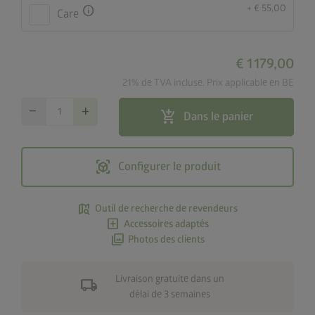
+ € 55,00
info
Care
€ 1 179,00
21% de TVA incluse. Prix applicable en BE
remove
add
add_shopping_cart
Dans le panier
view_in_ar
Configurer le produit
map_search
Outil de recherche de revendeurs
add_box
Accessoires adaptés
photo_library
Photos des clients
Livraison gratuite dans un
local_shipping
délai de 3 semaines