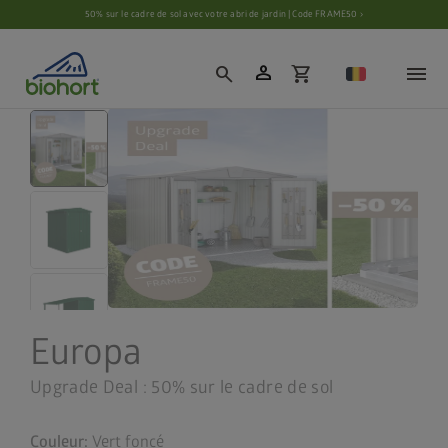
Paramètres des cookies
50% sur le cadre de sol avec votre abri de jardin | Code FRAME50 ›
person
search
shopping_cart
Europa
Upgrade Deal : 50% sur le cadre de sol
Couleur:
Vert foncé