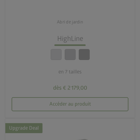
deployed_code
7 tailles
Abri de jardin
lock_person
Le meilleur niveau de sécurité
HighLine
calendar_month
20 ans de garantie
en 7 tailles
dès € 2 179,00
Accéder au produit
Upgrade Deal