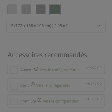
keyboard_arrow_down
2 (172 x 156 x 196 cm) | 2,25 m²
Accessoires recommandés
+ € 279,00
info
Auvent
Vers le configurateur
+ € 548,00
info
Basic
Vers le configurateur
+ € 939,00
info
Premium
Vers le configurateur