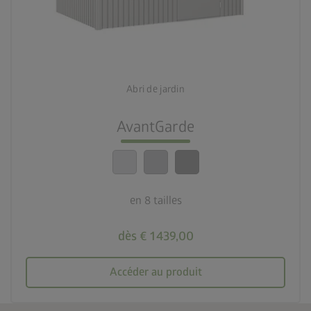
palette
3 couleurs
deployed_code
8 tailles
Abri de jardin
lock_person
Le meilleur niveau de sécurité
AvantGarde
calendar_month
20 ans de garantie
en 8 tailles
dès € 1 439,00
Accéder au produit