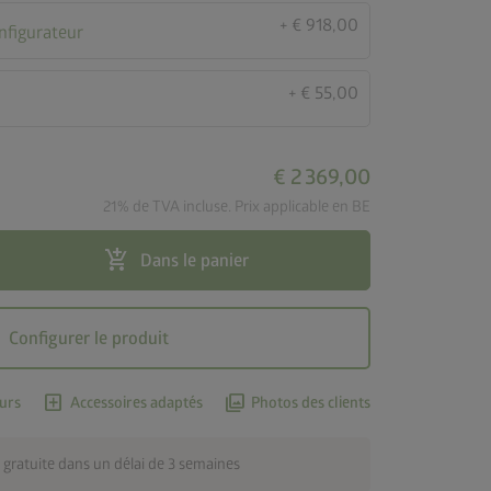
+ € 918,00
onfigurateur
+ € 55,00
€ 2 369,00
21% de TVA incluse. Prix applicable en BE
add_shopping_cart
Dans le panier
Configurer le produit
add_box
photo_library
urs
Accessoires adaptés
Photos des clients
 gratuite dans un délai de 3 semaines