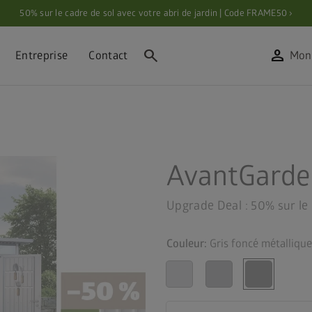
50% sur le cadre de sol avec votre abri de jardin | Code FRAME50 ›
search
person
Entreprise
Contact
Mon
AvantGarde
Upgrade Deal : 50% sur le 
Couleur:
Gris foncé métallique