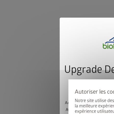
Upgrade De
le cadr
Notre site utilise d
Achetez un abri de jardin
la meilleure expérie
AvantGarde ou Neo et bén
expérience utilisate