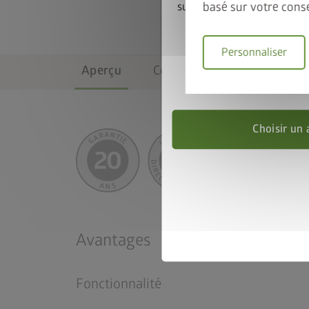
basé sur votre cons
sur le cadre de sol assorti.
cadre de sol au panier
promotion
Personnaliser
Aperçu
Couleurs & tailles
Équi
Valable jusqu
Choisir un 
Avantages
Fonctionnalité