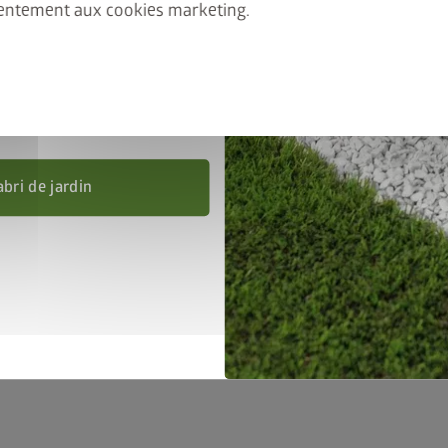
entement aux cookies marketing.
 Ajoutez l’abri de jardin et le
, puis saisissez le code
nel
FRAME50
.
pement de base
Accessoires
Service
Déta
’au 31/08/2026.
abri de jardin