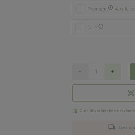
info
Premium
Vers le c
info
Care
remove
add
view_in_ar
map_search
Outil de recherche de revende
local_shipping
Livraison