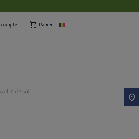
shopping_cart
 compte
Panier
cadre de sol
location_on