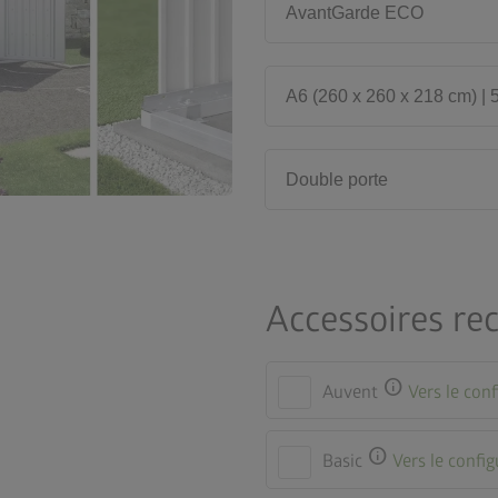
AvantGarde ECO
A6 (260 x 260 x 218 cm) | 
Double porte
Accessoires r
info
Auvent
Vers le con
info
Basic
Vers le confi