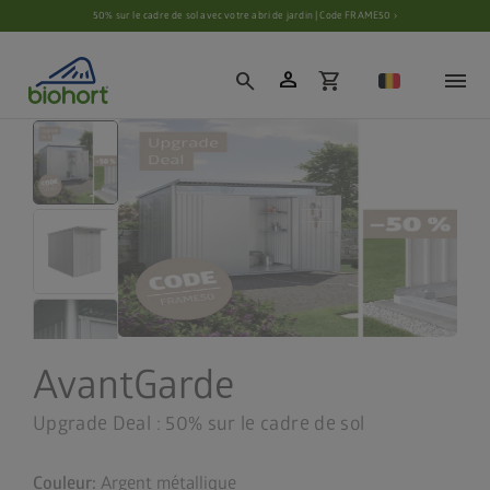
Paramètres des cookies
50% sur le cadre de sol avec votre abri de jardin | Code FRAME50 ›
person
search
shopping_cart
AvantGarde
Upgrade Deal : 50% sur le cadre de sol
Couleur:
Argent métallique