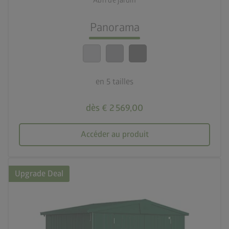
Abri de jardin
lock_person
Le meilleur niveau de sécurité
Panorama
calendar_month
20 ans de garantie
en 5 tailles
dès € 2 569,00
Accéder au produit
Upgrade Deal