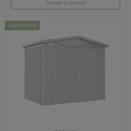
Accéder au produit
Upgrade Deal
palette
3 couleurs
deployed_code
5 tailles