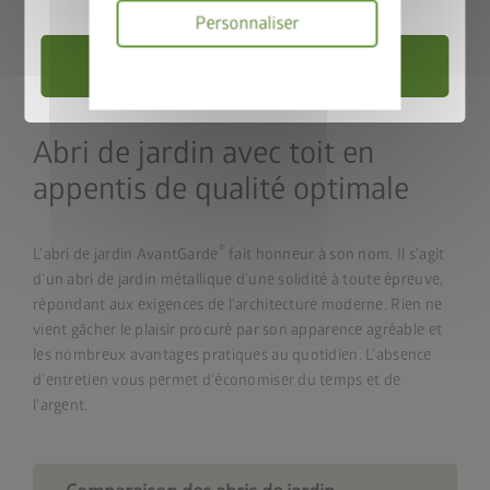
*non compris dans la variante ECO
Personnaliser
Choisir un abri de jardin
Politique
de
confidentialité
Abri de jardin avec toit en
appentis de qualité optimale
®
L’abri de jardin AvantGarde
fait honneur à son nom. Il s’agit
d’un abri de jardin métallique d’une solidité à toute épreuve,
répondant aux exigences de l’architecture moderne. Rien ne
vient gâcher le plaisir procuré par son apparence agréable et
les nombreux avantages pratiques au quotidien. L’absence
d’entretien vous permet d’économiser du temps et de
l’argent.