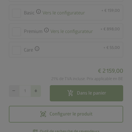
+ € 159,00
info
Basic
Vers le configurateur
+ € 898,00
info
Premium
Vers le configurateur
+ € 55,00
info
Care
€ 2 159,00
21% de TVA incluse. Prix applicable en BE
remove
add
add_shopping_cart
Dans le panier
view_in_ar
Configurer le produit
map_search
Outil de recherche de revendeurs