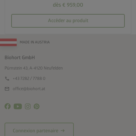
dès € 959,00
Accéder au produit
MADE IN AUSTRIA
Biohort GmbH
Pürnstein 43, A-4120 Neufelden
call
+43 7282 / 7788 0
mail
office@biohort.at
arrow_right_alt
Connexion partenaire