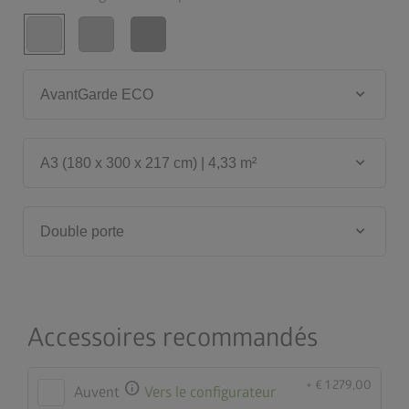
keyboard_arrow_down
AvantGarde ECO
keyboard_arrow_down
A3 (180 x 300 x 217 cm) | 4,33 m²
keyboard_arrow_down
Double porte
Accessoires recommandés
+ € 1 279,00
info
Auvent
Vers le configurateur