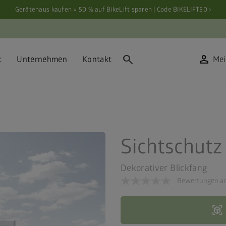
Gerätehaus kaufen = 50 % auf BikeLift sparen | Code BIKELIFT50 ›
search
person
t
Unternehmen
Kontakt
Mei
Sichtschutz
Dekorativer Blickfang
Bewertungen an
view_in_ar