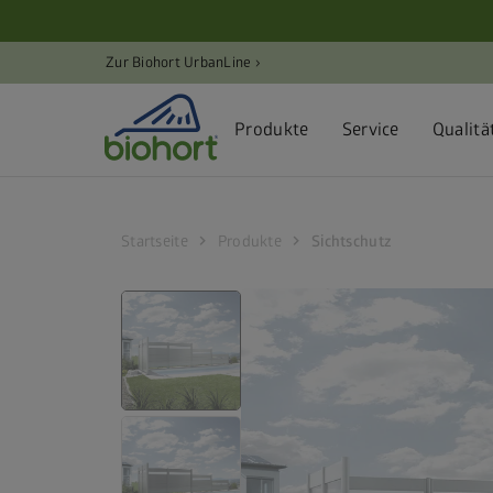
Cookie-Einstellungen
Zur Biohort UrbanLine ›
Produkte
Service
Qualitä
chevron_right
chevron_right
Startseite
Produkte
Sichtschutz