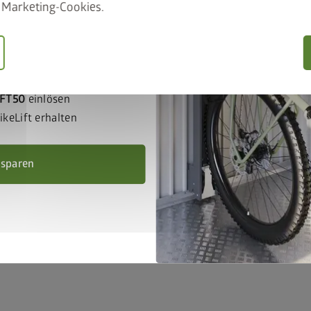
Marketing-Cookies.
 unser Angebot
ift gemeinsam in den
IFT50
einlösen
keLift erhalten
 sparen