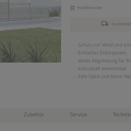
map_search
Händlersuche
local_shipping
Kostenlose
Schutz vor Wind und dir
Einfaches Stecksystem
Ideale Abgrenzung für Ih
Individuell erweiterbar
Edle Optik und beste Mat
Zubehör
Service
Technis