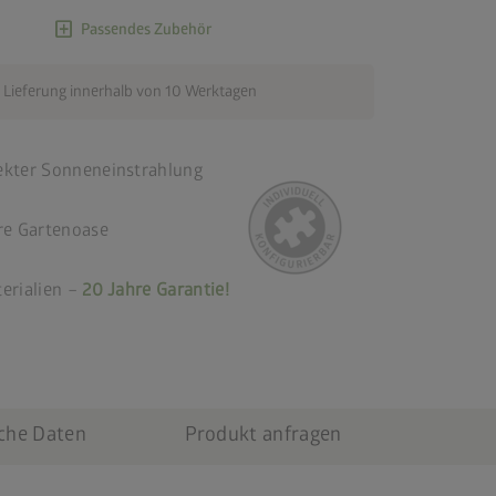
add_box
Passendes Zubehör
 Lieferung innerhalb von 10 Werktagen
ekter Sonneneinstrahlung
re Gartenoase
erialien –
20 Jahre Garantie!
che Daten
Produkt anfragen