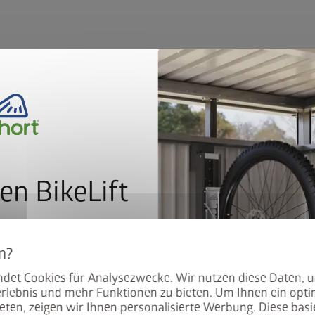
en BikeLift
Der Sichtschutz kann sowohl geradlinig, als auch
über verschiedene Eckwinkel verlängert werden.
mit dem Preis: Der BikeLift
gt.
den Biohort Gerätehauses
det Cookies für Analysezwecke. Wir nutzen diese Daten, 
.
rlebnis und mehr Funktionen zu bieten. Um Ihnen ein opti
eten, zeigen wir Ihnen personalisierte Werbung. Diese basie