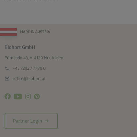
MADE IN AUSTRIA
Biohort GmbH
Pürnstein 43, A-4120 Neufelden
call
+43 7282 / 7788 0
mail
office@biohort.at
arrow_right_alt
Partner Login