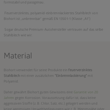
formstabil und passgenau.
Feuerverzinktes, polyamid-einbrennlackiertes Stahlblech von
Biohort ist „unbrennbar“ gemäß EN 13501-1 (Klasse „A1“)
Sogar deutsche Premium-Autohersteller vertrauen auf das selbe
Stahlblech wie wir.
Material
Biohort verwendet für seine Produkte ein
feuerverzinktes
Stahlblech
mit einer zusätzlichen
"Einbrennlackierung"
mit
Polyamid.
Daher gewährt Biohort guten Gewissens eine
Garantie von 20
Jahren
gegen Korrosion. Voraussetzung dafür ist, dass keine
aggressiven Stoffe (z. B. Chlor, Salz, etc.) gelagert werden und
keine aggressiven Umweltbedingungen wie z. B. Meeresnähe oder