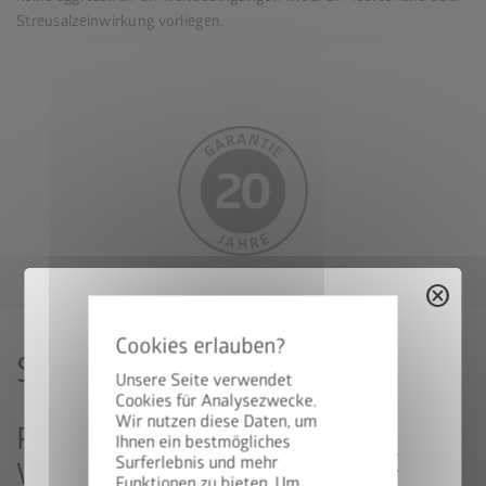
Streusalzeinwirkung vorliegen.
cancel
Stabilitätstest
Unsere Seite verwendet
Cookies für Analysezwecke.
Wir nutzen diese Daten, um
Perfekte Produktentwicklung im
Ihnen ein bestmögliches
50% auf den BikeLift
Surferlebnis und mehr
Windkanal bestätigt
Funktionen zu bieten. Um