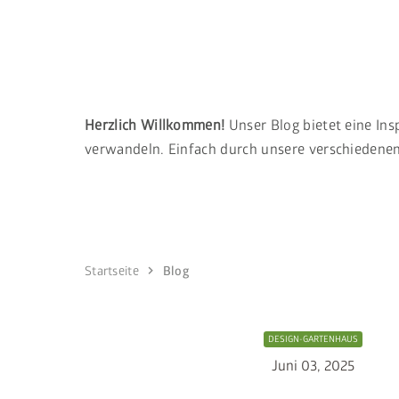
Herzlich Willkommen!
Unser Blog bietet eine Ins
verwandeln. Einfach durch unsere verschiedenen 
chevron_right
Startseite
Blog
DESIGN-GARTENHAUS
Juni 03, 2025