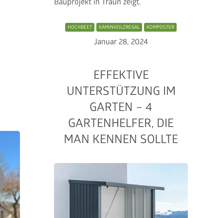
Bauprojekt in Traun zeigt.
 unser Angebot
HOCHBEET
KAMINHOLZREGAL
KOMPOSTER
Januar 28, 2024
ift gemeinsam in den
IFT50
einlösen
Z
EFFEKTIVE
keLift erhalten
N
UNTERSTÜTZUNG IM
GARTEN – 4
 sparen
GARTENHELFER, DIE
MAN KENNEN SOLLTE