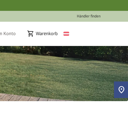
Händler finden
shopping_cart
n Konto
Warenkorb
location_on