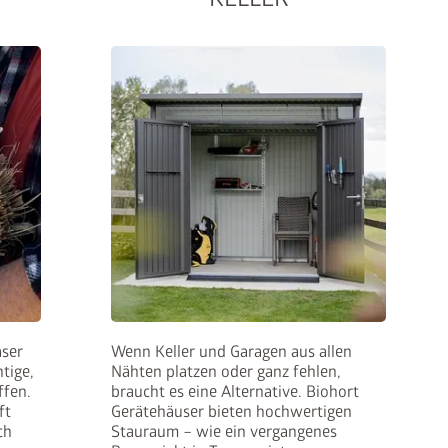
en BikeLift
mit dem Preis: Der BikeLift
äser
Wenn Keller und Garagen aus allen
tige,
Nähten platzen oder ganz fehlen,
den Biohort Gerätehauses
ffen.
braucht es eine Alternative. Biohort
.
ft
Gerätehäuser bieten hochwertigen
ch
Stauraum – wie ein vergangenes