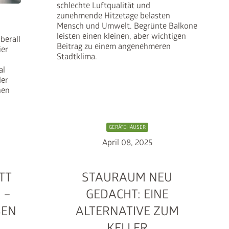
schlechte Luftqualität und
zunehmende Hitzetage belasten
Mensch und Umwelt. Begrünte Balkone
leisten einen kleinen, aber wichtigen
berall
Beitrag zu einem angenehmeren
ier
Stadtklima.
al
der
nen
GERÄTEHÄUSER
April 08, 2025
TT
STAURAUM NEU
 –
GEDACHT: EINE
SEN
ALTERNATIVE ZUM
KELLER