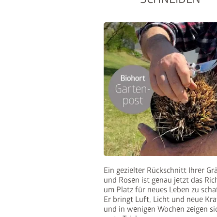
50% auf d
Hoch mit dem Bike. Runter 
Ein gezielter Rückschnitt Ihrer Gr
und Rosen ist genau jetzt das Rich
ist beim Kauf eines passen
um Platz für neues Leben zu scha
zum halben Preis erhältlich
Er bringt Luft, Licht und neue Kra
und in wenigen Wochen zeigen si