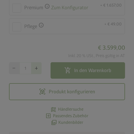
+ € 1.657,00
info
Premium
Zum Konfigurator
+ € 49,00
info
Pflege
€ 3.599,00
Inkl. 20 % USt., Preis gültig in AT
remove
add
add_shopping_cart
In den Warenkorb
view_in_ar
Produkt konfigurieren
map_search
Händlersuche
add_box
Passendes Zubehör
photo_library
Kundenbilder