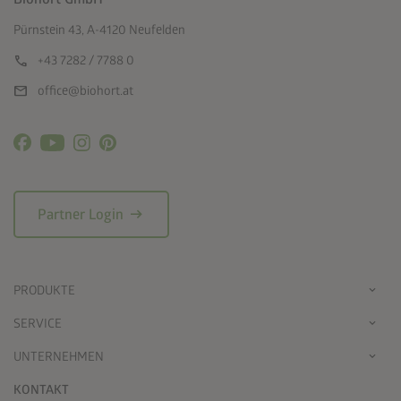
Pürnstein 43, A-4120 Neufelden
call
+43 7282 / 7788 0
mail
office@biohort.at
arrow_right_alt
Partner Login
PRODUKTE
SERVICE
UNTERNEHMEN
KONTAKT