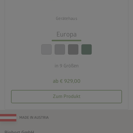
deployed_code
9 Größen
Gerätehaus
lock_person
Beste Sicherheitsstandards
Europa
calendar_month
20 Jahre Garantie
in 9 Größen
ab € 929,00
Zum Produkt
MADE IN AUSTRIA
Biohort GmbH