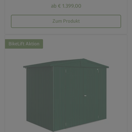
ab € 1.399,00
Zum Produkt
BikeLift Aktion
palette
4 Farbvariationen