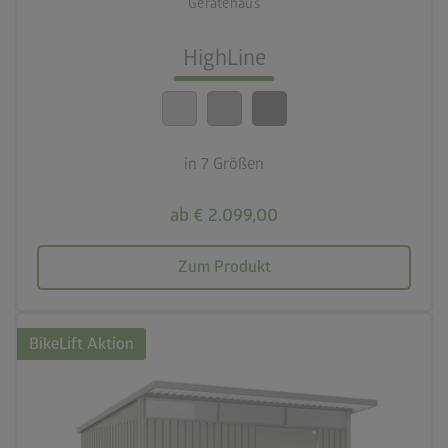
Gerätehaus
lock_person
Beste Sicherheitsstandards
HighLine
calendar_month
20 Jahre Garantie
in 7 Größen
ab € 2.099,00
Zum Produkt
BikeLift Aktion