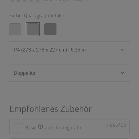
Farbe:
Quarzgrau-metallic
keyboard_arrow_down
P4 (273 x 278 x 227 cm) | 6,35 m²
keyboard_arrow_down
Doppeltür
Empfohlenes Zubehör
+ € 867,00
info
Basic
Zum Konfigurator