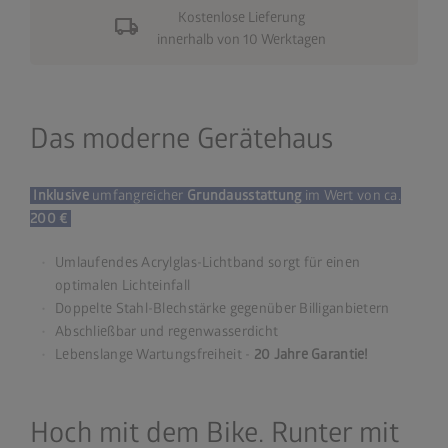
Kostenlose Lieferung
local_shipping
innerhalb von 10 Werktagen
Das moderne Gerätehaus
Inklusive
umfangreicher
Grundausstattung
im Wert von ca.
200 €
Umlaufendes Acrylglas-Lichtband sorgt für einen
optimalen Lichteinfall
Doppelte Stahl-Blechstärke gegenüber Billiganbietern
Abschließbar und regenwasserdicht
Lebenslange Wartungsfreiheit -
20 Jahre Garantie!
Hoch mit dem Bike. Runter mit