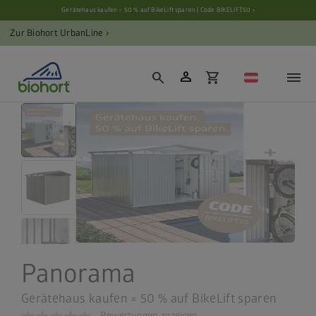
Cookie-Einstellungen
Gerätehaus kaufen = 50 % auf BikeLift sparen | Code BIKELIFT50 ›
Zur Biohort UrbanLine ›
person
search
shopping_cart
Panorama
Gerätehaus kaufen = 50 % auf BikeLift sparen
Bewertungen anzeigen