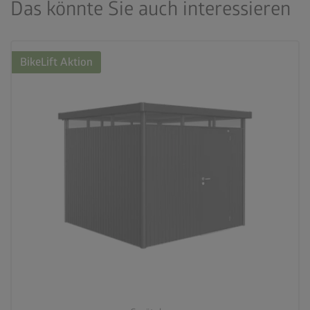
Das könnte Sie auch interessieren
BikeLift Aktion
palette
3 Farbvariationen
deployed_code
7 Größen