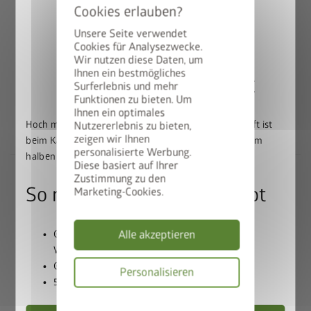
Beste Materialien:
feuerverzinktes, polyamid-
Unsere Seite verwendet
einbrennlackiertes Stahlblech, Schrauben und
Cookies für Analysezwecke.
Scharniere aus Edelstahl
Wir nutzen diese Daten, um
Lebenslange
Wartungsfreiheit
Ihnen ein bestmögliches
50% auf den BikeLift
Surferlebnis und mehr
20 Jahre Garantie
Funktionen zu bieten. Um
Umfangreiche Grundausstattung inklusive
Ihnen ein optimales
Hoch mit dem Bike. Runter mit dem Preis: Der BikeLift ist
Nutzererlebnis zu bieten,
zeigen wir Ihnen
beim Kauf eines passenden Biohort Gerätehauses zum
personalisierte Werbung.
halben Preis erhältlich.
Diese basiert auf Ihrer
Zustimmung zu den
So nutzen Sie unser Angebot
Marketing-Cookies.
Lichtstärke in ihrer schönsten
Alle akzeptieren
Gerätehaus und BikeLift gemeinsam in den
Form
Warenkorb legen
Gutscheincode
BIKELIFT50
einlösen
Personalisieren
50% Rabatt auf den BikeLift erhalten
Die umlaufende Oberlichte aus Acrylglas verleiht dem
Datenschutzbes
®
Gerätehaus Panorama
eine moderne Leichtigkeit, mit der