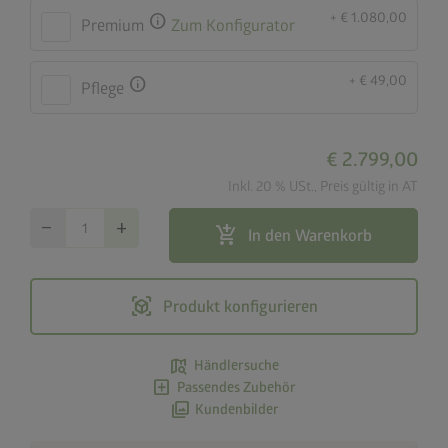
+ € 1.080,00
info
Premium
Zum Konfigurator
+ € 49,00
info
Pflege
€ 2.799,00
Inkl. 20 % USt., Preis gültig in AT
remove
add
add_shopping_cart
In den Warenkorb
view_in_ar
Produkt konfigurieren
map_search
Händlersuche
add_box
Passendes Zubehör
photo_library
Kundenbilder