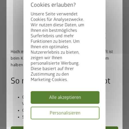
Beste Materialien:
feuerverzinktes, polyamid-
Unsere Seite verwendet
einbrennlackiertes Stahlblech, Schrauben und
Cookies für Analysezwecke.
Scharniere aus Edelstahl
Wir nutzen diese Daten, um
Lebenslange
Wartungsfreiheit
Ihnen ein bestmögliches
50% auf den BikeLift
Surferlebnis und mehr
20 Jahre Garantie
Funktionen zu bieten. Um
Umfangreiche Grundausstattung inklusive
Ihnen ein optimales
Hoch mit dem Bike. Runter mit dem Preis: Der BikeLift ist
Nutzererlebnis zu bieten,
zeigen wir Ihnen
beim Kauf eines passenden Biohort Gerätehauses zum
personalisierte Werbung.
halben Preis erhältlich.
Diese basiert auf Ihrer
Zustimmung zu den
So nutzen Sie unser Angebot
Marketing-Cookies.
Lichtstärke in ihrer schönsten
Alle akzeptieren
Gerätehaus und BikeLift gemeinsam in den
Form
Warenkorb legen
Gutscheincode
BIKELIFT50
einlösen
Personalisieren
50% Rabatt auf den BikeLift erhalten
Die umlaufende Oberlichte aus Acrylglas verleiht dem
Datenschutzbes
®
Gerätehaus Panorama
eine moderne Leichtigkeit, mit der