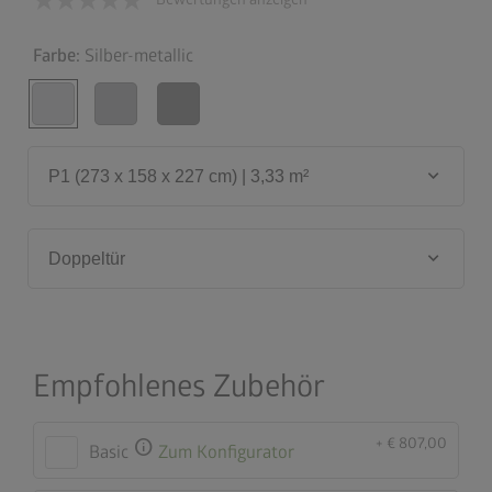
Farbe:
Silber-metallic
keyboard_arrow_down
P1 (273 x 158 x 227 cm) | 3,33 m²
keyboard_arrow_down
Doppeltür
Empfohlenes Zubehör
+ € 807,00
info
Basic
Zum Konfigurator