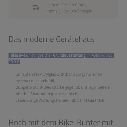
Kostenlose Lieferung
local_shipping
innerhalb von 10 Werktagen
Das moderne Gerätehaus
Inklusive
umfangreicher
Grundausstattung
im Wert von ca.
200 €
Umlaufendes Acrylglas-Lichtband sorgt für einen
optimalen Lichteinfall
Doppelte Stahl-Blechstärke gegenüber Billiganbietern
Abschließbar und regenwasserdicht
Lebenslange Wartungsfreiheit -
20 Jahre Garantie!
Hoch mit dem Bike. Runter mit