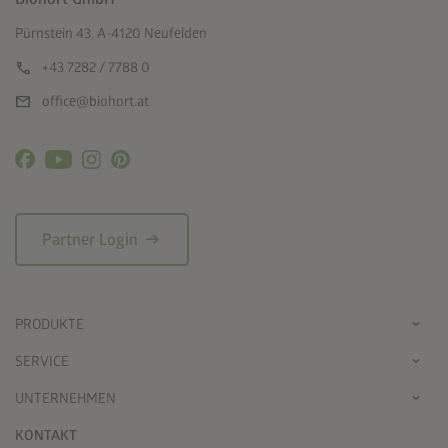
Pürnstein 43, A-4120 Neufelden
call
+43 7282 / 7788 0
mail
office@biohort.at
arrow_right_alt
Partner Login
PRODUKTE
SERVICE
UNTERNEHMEN
KONTAKT