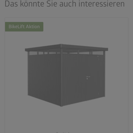
Das könnte Sie auch interessieren
BikeLift Aktion
palette
3 Farbvariationen
deployed_code
7 Größen