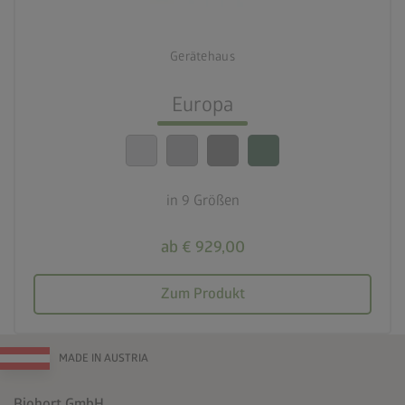
deployed_code
9 Größen
Gerätehaus
lock_person
Beste Sicherheitsstandards
Europa
calendar_month
20 Jahre Garantie
in 9 Größen
ab € 929,00
Zum Produkt
MADE IN AUSTRIA
Biohort GmbH