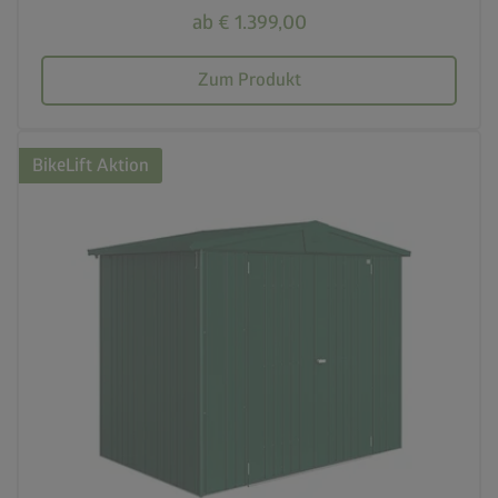
ab € 1.399,00
Zum Produkt
BikeLift Aktion
palette
4 Farbvariationen