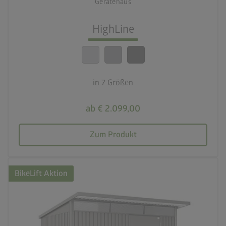
Gerätehaus
lock_person
Beste Sicherheitsstandards
HighLine
calendar_month
20 Jahre Garantie
in 7 Größen
ab € 2.099,00
Zum Produkt
BikeLift Aktion