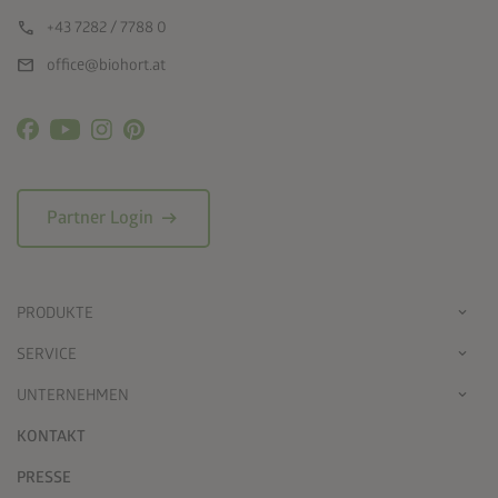
call
+43 7282 / 7788 0
mail
office@biohort.at
arrow_right_alt
Partner Login
PRODUKTE
SERVICE
UNTERNEHMEN
KONTAKT
PRESSE