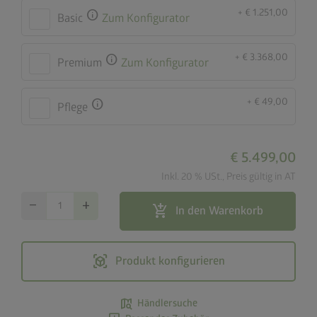
+ € 1.251,00
info
Basic
Zum Konfigurator
+ € 3.368,00
info
Premium
Zum Konfigurator
+ € 49,00
info
Pflege
€ 5.499,00
Inkl. 20 % USt., Preis gültig in AT
remove
add
add_shopping_cart
In den Warenkorb
view_in_ar
Produkt konfigurieren
map_search
Händlersuche