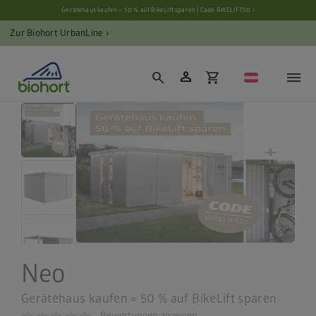
Cookie-Einstellungen
Gerätehaus kaufen = 50 % auf BikeLift sparen | Code BIKELIFT50 ›
Zur Biohort UrbanLine ›
person
search
shopping_cart
Neo
Gerätehaus kaufen = 50 % auf BikeLift sparen
Bewertungen anzeigen