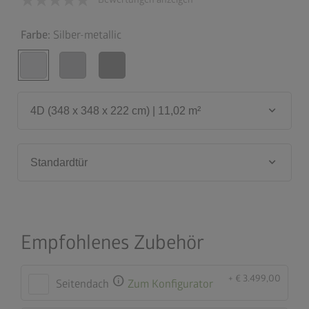
Farbe:
Silber-metallic
keyboard_arrow_down
4D (348 x 348 x 222 cm) | 11,02 m²
keyboard_arrow_down
Standardtür
Empfohlenes Zubehör
+ € 3.499,00
info
Seitendach
Zum Konfigurator