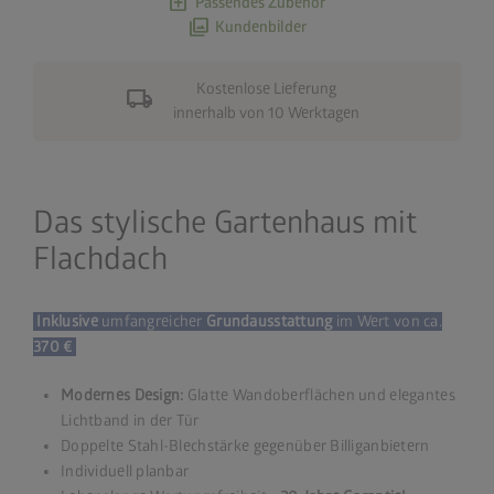
add_box
Passendes Zubehör
photo_library
Kundenbilder
Kostenlose Lieferung
local_shipping
innerhalb von 10 Werktagen
Das stylische Gartenhaus mit
Flachdach
Inklusive
umfangreicher
Grundausstattung
im Wert von ca.
370 €
Modernes Design:
Glatte Wandoberflächen und elegantes
Lichtband in der Tür
Doppelte Stahl-Blechstärke gegenüber Billiganbietern
Individuell planbar