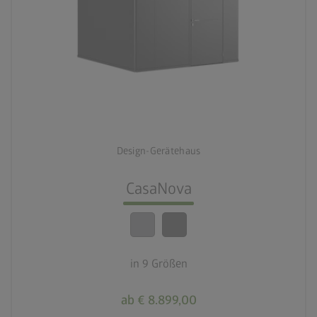
palette
2 Farbvariationen
deployed_code
9 Größen
Design-Gerätehaus
lock_person
Beste Sicherheitsstandards
CasaNova
calendar_month
20 Jahre Garantie
in 9 Größen
ab € 8.899,00