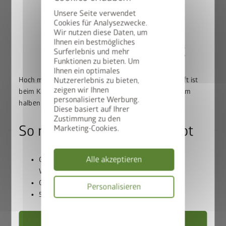
Unsere Seite verwendet
Qualität in Bestform
Cookies für Analysezwecke.
Wir nutzen diese Daten, um
Beste Materialien:
feuerverzinktes, polyamid-
Ihnen ein bestmögliches
50% auf den BikeLift
Surferlebnis und mehr
einbrennlackiertes Stahlblech, Schrauben und
Funktionen zu bieten. Um
Scharniere aus Edelstahl
Ihnen ein optimales
Lebenslange
Wartungsfreiheit
Hoch mit dem Bike. Runter mit dem Preis: Der BikeLift ist
Nutzererlebnis zu bieten,
20 Jahre Garantie
zeigen wir Ihnen
beim Kauf eines passenden Biohort Gerätehauses zum
personalisierte Werbung.
Umfangreiche Grundausstattung inklusive
halben Preis erhältlich.
Diese basiert auf Ihrer
Zustimmung zu den
So nutzen Sie unser Angebot
Marketing-Cookies.
Alle akzeptieren
Gerätehaus und BikeLift gemeinsam in den
Das Beste aus jahrzehntelanger
Warenkorb legen
Erfahrung – das Biohort Top-
Gutscheincode
BIKELIFT50
einlösen
Personalisieren
50% Rabatt auf den BikeLift erhalten
Produkt
Datenschutzbes
Jetzt sparen