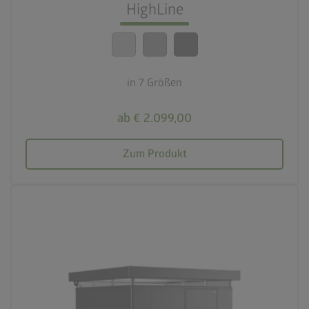
Beste Sicherheitsstandards
HighLine
calendar_month
20 Jahre Garantie
in 7 Größen
ab € 2.099,00
Zum Produkt