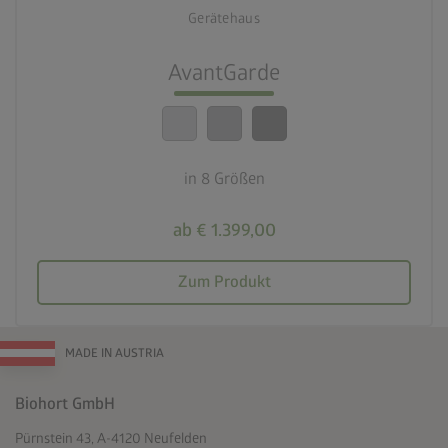
Gerätehaus
lock_person
Beste Sicherheitsstandards
AvantGarde
calendar_month
20 Jahre Garantie
in 8 Größen
ab € 1.399,00
Zum Produkt
MADE IN AUSTRIA
Biohort GmbH
Pürnstein 43, A-4120 Neufelden