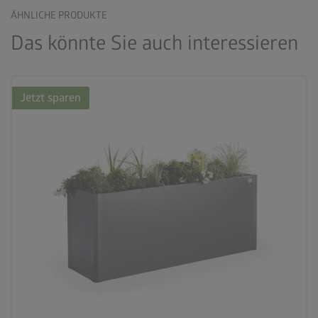
ÄHNLICHE PRODUKTE
Das könnte Sie auch interessieren
Jetzt sparen
palette
3 Farbvariationen
deployed_code
21 Varianten