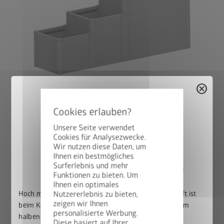
cancel
Version 3
®
DaVinci
als Blumenbeet
Unsere Seite verwendet
Kombination aus verschiedenen Höhen und Längen.
Cookies für Analysezwecke.
Wir nutzen diese Daten, um
Ihnen ein bestmögliches
50% auf den BikeLift
Surferlebnis und mehr
Funktionen zu bieten. Um
Häufige Fragen zu
Ihnen ein optimales
Hoch mit dem Bike. Runter mit dem Preis: Der BikeLift ist
Nutzererlebnis zu bieten,
unserem DaVinci
zeigen wir Ihnen
beim Kauf eines passenden Biohort Gerätehauses zum
personalisierte Werbung.
halben Preis erhältlich.
Diese basiert auf Ihrer