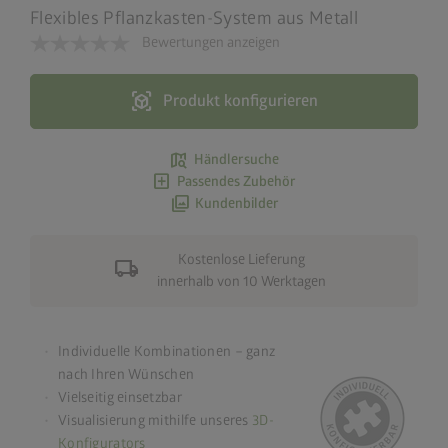
Flexibles Pflanzkasten-System aus Metall
Bewertungen anzeigen
view_in_ar
Produkt konfigurieren
map_search
Händlersuche
add_box
Passendes Zubehör
photo_library
Kundenbilder
Kostenlose Lieferung
local_shipping
innerhalb von 10 Werktagen
Individuelle Kombinationen – ganz
nach Ihren Wünschen
Vielseitig einsetzbar
Visualisierung mithilfe unseres
3D-
Konfigurators