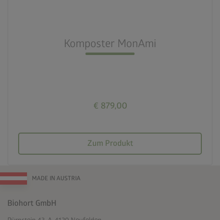
nest_clock_farsight_analog
Schneller Aufbau
Komposter MonAmi
deployed_code
725l Füllvolumen
€ 879,00
Zum Produkt
MADE IN AUSTRIA
Biohort GmbH