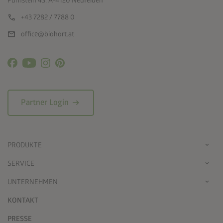
Pürnstein 43, A-4120 Neufelden
call
+43 7282 / 7788 0
mail
office@biohort.at
arrow_right_alt
Partner Login
PRODUKTE
SERVICE
UNTERNEHMEN
KONTAKT
PRESSE