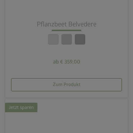
nest_clock_farsight_analog
Schneller Aufbau
Pflanzbeet Belvedere
calendar_month
20 Jahre Garantie
ab € 359,00
Zum Produkt
Jetzt sparen