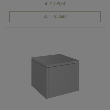
ab € 449,00
Zum Produkt
calendar_month
20 Jahre Garantie
crown
Beste Qualität