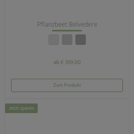
nest_clock_farsight_analog
Schneller Aufbau
Pflanzbeet Belvedere
calendar_month
20 Jahre Garantie
ab € 359,00
Zum Produkt
Jetzt sparen