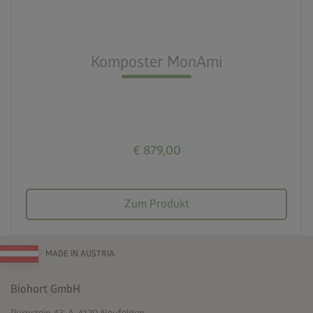
nest_clock_farsight_analog
Schneller Aufbau
Komposter MonAmi
deployed_code
725l Füllvolumen
€ 879,00
Zum Produkt
MADE IN AUSTRIA
Biohort GmbH