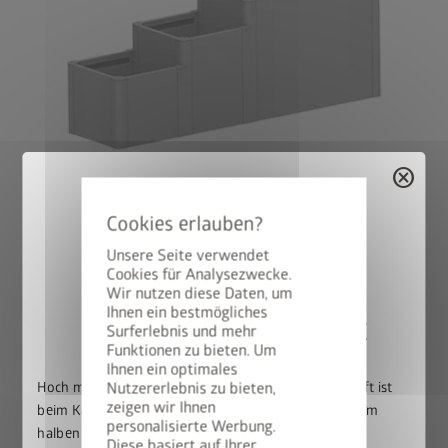
cancel
Version 3
®
DaVinci
als Blumenbeet
Unsere Seite verwendet
Kombination aus verschiedenen Höhen und Längen.
Cookies für Analysezwecke.
Wir nutzen diese Daten, um
Ihnen ein bestmögliches
50% auf den BikeLift
Surferlebnis und mehr
Funktionen zu bieten. Um
Häufige Fragen zu
Ihnen ein optimales
Hoch mit dem Bike. Runter mit dem Preis: Der BikeLift ist
Nutzererlebnis zu bieten,
unserem DaVinci
zeigen wir Ihnen
beim Kauf eines passenden Biohort Gerätehauses zum
personalisierte Werbung.
halben Preis erhältlich.
Diese basiert auf Ihrer