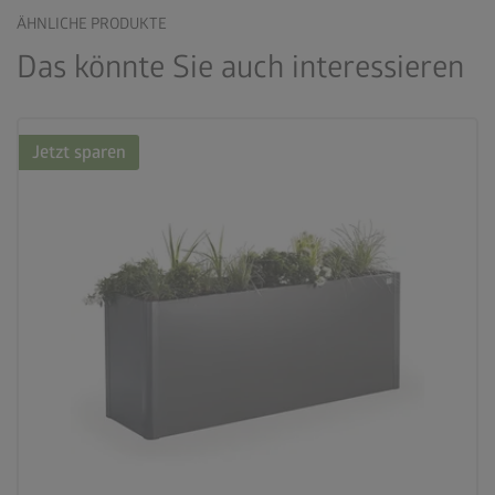
ÄHNLICHE PRODUKTE
Das könnte Sie auch interessieren
Jetzt sparen
palette
3 Farbvariationen
deployed_code
21 Varianten