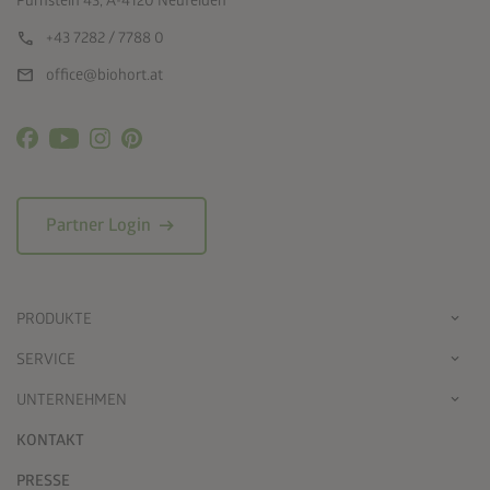
Pürnstein 43, A-4120 Neufelden
call
+43 7282 / 7788 0
mail
office@biohort.at
arrow_right_alt
Partner Login
PRODUKTE
SERVICE
UNTERNEHMEN
KONTAKT
PRESSE