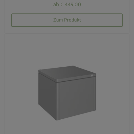
ab € 449,00
Zum Produkt
calendar_month
20 Jahre Garantie
crown
Beste Qualität