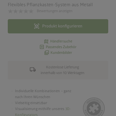
Flexibles Pflanzkasten-System aus Metall
Bewertungen anzeigen
view_in_ar
Produkt konfigurieren
map_search
Händlersuche
add_box
Passendes Zubehör
photo_library
Kundenbilder
Kostenlose Lieferung
local_shipping
innerhalb von 10 Werktagen
Individuelle Kombinationen – ganz
nach Ihren Wünschen
Vielseitig einsetzbar
Visualisierung mithilfe unseres
3D-
Konfigurators