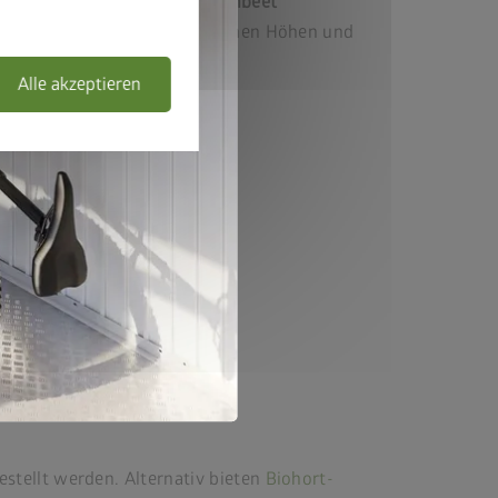
DaVinci
als Blumenbeet
Kombination aus verschiedenen Höhen und
Längen.
Alle akzeptieren
stellt werden. Alternativ bieten
Biohort-