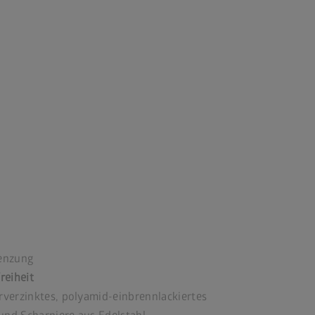
renzung
reiheit
rverzinktes, polyamid-einbrennlackiertes