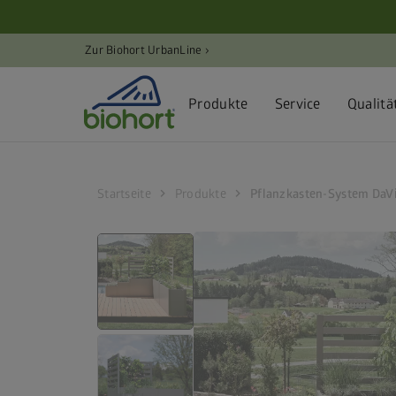
Cookie-Einstellungen
Zur Biohort UrbanLine ›
Produkte
Service
Qualitä
chevron_right
chevron_right
Startseite
Produkte
Pflanzkasten-System DaVi