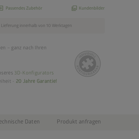
d_box
photo_library
Passendes Zubehör
Kundenbilder
 Lieferung innerhalb von 10 Werktagen
en – ganz nach Ihren
unseres
3D-Konfigurators
iheit -
20 Jahre Garantie!
echnische Daten
Produkt anfragen