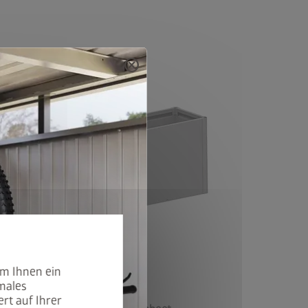
cancel
Version 3
um Ihnen ein
males
rt auf Ihrer
®