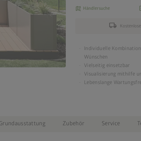
map_search
ad
Händlersuche
local_shipping
Kostenlose
Individuelle Kombination
Wünschen
Vielseitig einsetzbar
Visualisierung mithilfe 
Lebenslange Wartungsfre
Grundausstattung
Zubehör
Service
T