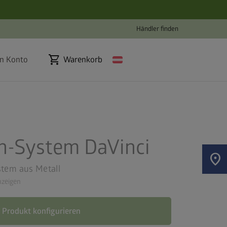
Händler finden
shopping_cart
n Konto
Warenkorb
n-System DaVinci
location_on
stem aus Metall
zeigen
Produkt konfigurieren