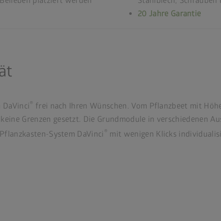
Belieben platziert werden
Stahlblech, Schrauben 
20 Jahre Garantie
ät
®
m DaVinci
frei nach Ihren Wünschen. Vom Pflanzbeet mit Höhe
 keine Grenzen gesetzt. Die Grundmodule in verschiedenen Au
®
r Pflanzkasten-System DaVinci
mit wenigen Klicks individualis