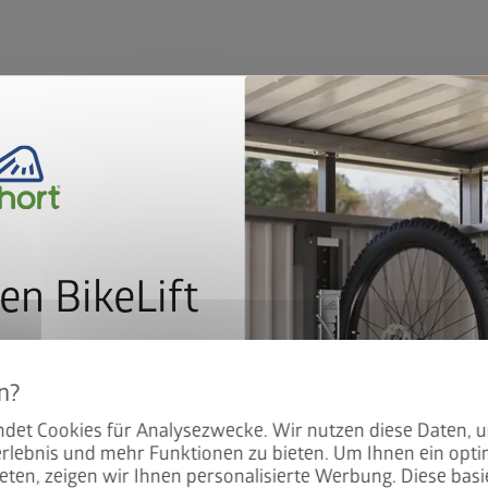
en BikeLift
mit dem Preis: Der BikeLift
den Biohort Gerätehauses
Version 2
det Cookies für Analysezwecke. Wir nutzen diese Daten, 
.
rlebnis und mehr Funktionen zu bieten. Um Ihnen ein opti
eten, zeigen wir Ihnen personalisierte Werbung. Diese basie
®