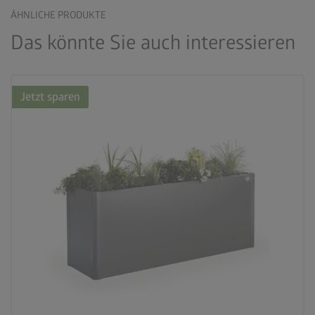
ÄHNLICHE PRODUKTE
Das könnte Sie auch interessieren
Jetzt sparen
palette
3 Farbvariationen
deployed_code
21 Varianten