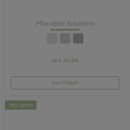
nest_clock_farsight_analog
Schneller Aufbau
Pflanzbeet Belvedere
calendar_month
20 Jahre Garantie
ab € 359,00
Zum Produkt
Jetzt sparen