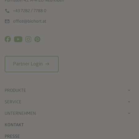
Pürnstein 43, A-4120 Neufelden
call
+43 7282 / 7788 0
mail
office@biohort.at
arrow_right_alt
Partner Login
PRODUKTE
SERVICE
UNTERNEHMEN
KONTAKT
PRESSE