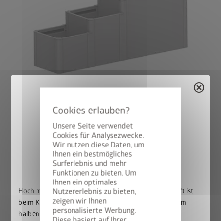
cancel
Version 3
®
DaVinci
als Blumenbeet
Unsere Seite verwendet
Kombination aus verschiedenen Höhen und Längen.
Cookies für Analysezwecke.
Wir nutzen diese Daten, um
Ihnen ein bestmögliches
50% auf den BikeLift
Surferlebnis und mehr
Funktionen zu bieten. Um
Häufige Fragen zu
Ihnen ein optimales
Hoch mit dem Bike. Runter mit dem Preis: Der BikeLift ist
Nutzererlebnis zu bieten,
unserem DaVinci
zeigen wir Ihnen
beim Kauf eines passenden Biohort Gerätehauses zum
personalisierte Werbung.
halben Preis erhältlich.
Diese basiert auf Ihrer