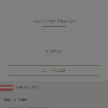
nest_clock_farsight_analog
Schneller Aufbau
Komposter MonAmi
deployed_code
725l Füllvolumen
€ 879,00
Zum Produkt
MADE IN AUSTRIA
Biohort GmbH