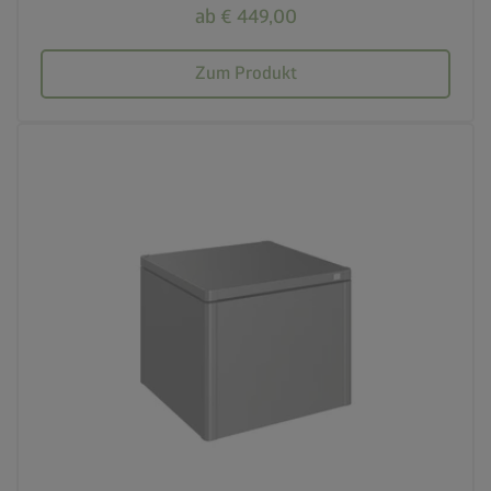
ab € 449,00
Zum Produkt
calendar_month
20 Jahre Garantie
crown
Beste Qualität