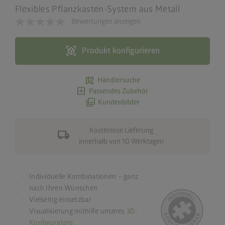
Flexibles Pflanzkasten-System aus Metall
Bewertungen anzeigen
view_in_ar
Produkt konfigurieren
map_search
Händlersuche
add_box
Passendes Zubehör
photo_library
Kundenbilder
Kostenlose Lieferung
local_shipping
innerhalb von 10 Werktagen
Individuelle Kombinationen – ganz
nach Ihren Wünschen
Vielseitig einsetzbar
Visualisierung mithilfe unseres
3D-
Konfigurators