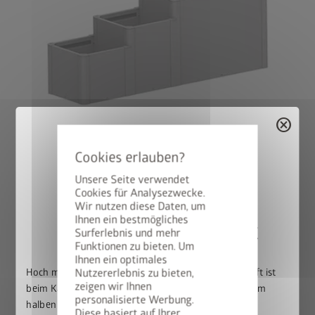
cancel
Version 3
®
DaVinci
als Blumenbeet
Unsere Seite verwendet
Kombination aus verschiedenen Höhen und Längen.
Cookies für Analysezwecke.
Wir nutzen diese Daten, um
Ihnen ein bestmögliches
50% auf den BikeLift
Surferlebnis und mehr
Funktionen zu bieten. Um
Häufige Fragen zu
Ihnen ein optimales
Hoch mit dem Bike. Runter mit dem Preis: Der BikeLift ist
Nutzererlebnis zu bieten,
unserem DaVinci
zeigen wir Ihnen
beim Kauf eines passenden Biohort Gerätehauses zum
personalisierte Werbung.
halben Preis erhältlich.
Diese basiert auf Ihrer