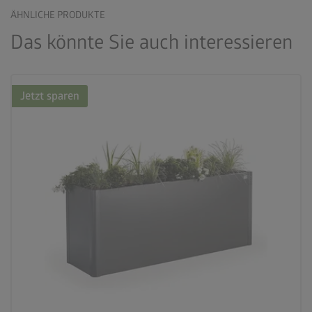
ÄHNLICHE PRODUKTE
Das könnte Sie auch interessieren
Jetzt sparen
palette
3 Farbvariationen
deployed_code
21 Varianten