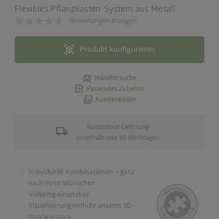
Flexibles Pflanzkasten-System aus Metall
Bewertungen anzeigen
view_in_ar
Produkt konfigurieren
map_search
Händlersuche
add_box
Passendes Zubehör
photo_library
Kundenbilder
Kostenlose Lieferung
local_shipping
innerhalb von 10 Werktagen
Individuelle Kombinationen – ganz
nach Ihren Wünschen
Vielseitig einsetzbar
Visualisierung mithilfe unseres
3D-
Konfigurators