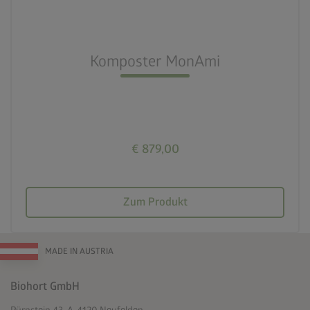
nest_clock_farsight_analog
Schneller Aufbau
Komposter MonAmi
deployed_code
725l Füllvolumen
€ 879,00
Zum Produkt
MADE IN AUSTRIA
Biohort GmbH