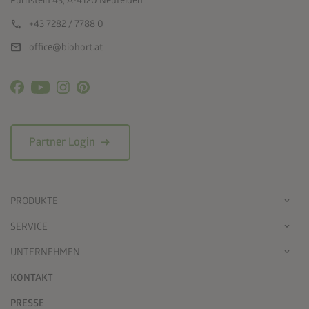
Pürnstein 43, A-4120 Neufelden
call
+43 7282 / 7788 0
mail
office@biohort.at
arrow_right_alt
Partner Login
PRODUKTE
SERVICE
UNTERNEHMEN
KONTAKT
PRESSE