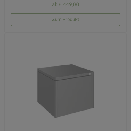
ab € 449,00
Zum Produkt
calendar_month
20 Jahre Garantie
crown
Beste Qualität