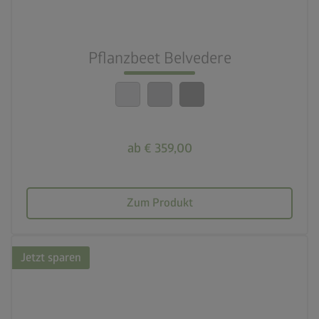
nest_clock_farsight_analog
Schneller Aufbau
Pflanzbeet Belvedere
calendar_month
20 Jahre Garantie
ab € 359,00
Zum Produkt
Jetzt sparen