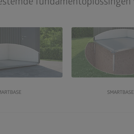
gestemde fundamentoplossingen 
ver SmartBase
Meer over Smar
MARTBASE
SMARTBASE