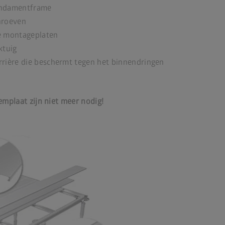
undamentframe
hroeven
e montageplaten
ktuig
rière die beschermt tegen het binnendringen
plaat zijn niet meer nodig!