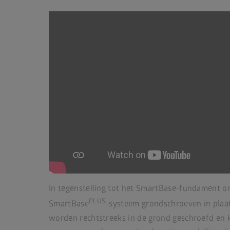
In tegenstelling tot het SmartBase-fundament o
PLUS
SmartBase
-systeem grondschroeven in plaat
worden rechtstreeks in de grond geschroefd en 