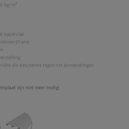
2
00 kg/m
fd oppervlak
undamentframe
en
erstelling
rière die beschermt tegen het binnendringen
plaat zijn niet meer nodig!