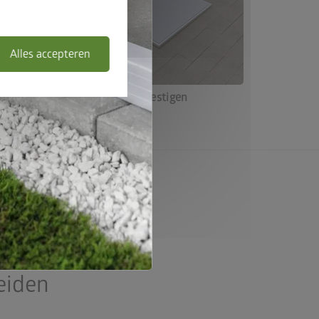
Alles accepteren
 met de
4. Alu-platen bevestigen
eiden