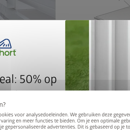
eal: 50% op
elijk van vakmanschap en product)
rpas, boormachine, boor Ø 10 mm, steeksleutel SW13 en SW24
demframe
cookies voor analysedoeleinden. We gebruiken deze gegeve
a, HighLine, AvantGarde of
varing en meer functies te bieden. Om je een optimale geb
het bijpassende bodemframe
 je gepersonaliseerde advertenties. Dit is gebaseerd op je