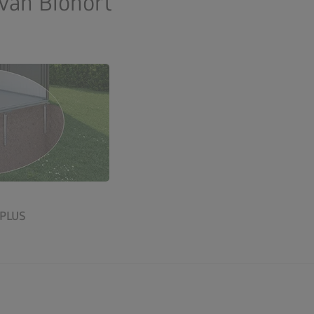
van Biohort
tBasePLUS
PLUS