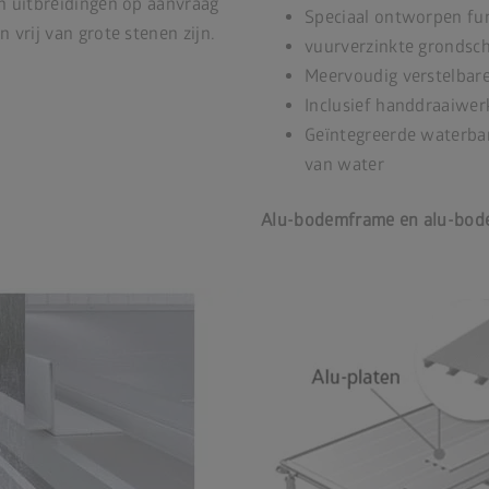
n uitbreidingen op aanvraag
Speciaal ontworpen f
 vrij van grote stenen zijn.
vuurverzinkte grondsc
Meervoudig verstelbar
Inclusief handdraaiwer
Geïntegreerde waterbar
van water
Alu-bodemframe en alu-bodem