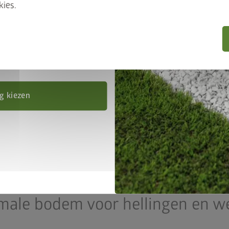
ies.
 berging en het bodemframe
 en voer de promotiecode
E50
in.
m 31-08-2026
voeten bevestigen en het
3. Stelvoeten vastschroeven
tlijnen
ondergrond
g kiezen
PLUS
SmartBase
male bodem voor hellingen en w