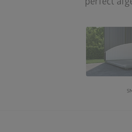
perfect af
Meer o
S