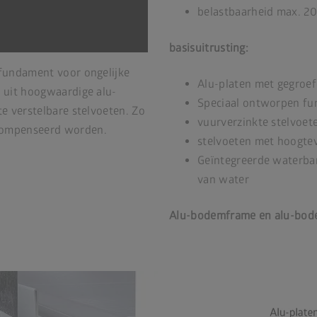
belastbaarheid max. 2
basisuitrusting:
fundament voor ongelijke
Alu-platen met gegroe
 uit hoogwaardige alu-
Speciaal ontworpen f
e verstelbare stelvoeten. Zo
vuurverzinkte stelvoet
compenseerd worden.
stelvoeten met hoogtev
Geïntegreerde waterbar
van water
Alu-bodemframe en alu-bodem