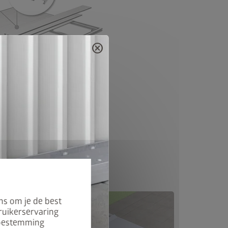
cancel
ns om je de best
ruikerservaring
 toestemming