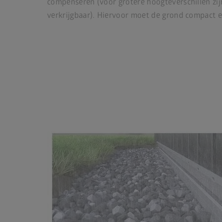
compenseren (voor grotere hoogteverschillen zij
verkrijgbaar). Hiervoor moet de grond compact en