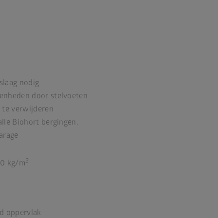
slaag nodig
enheden door stelvoeten
 te verwijderen
lle Biohort bergingen,
arage
2
00 kg/m
fd oppervlak