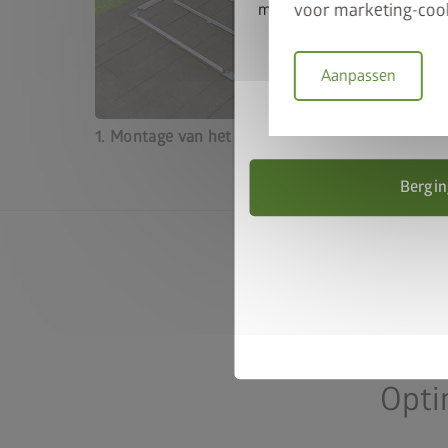
voor marketing-cook
met 50% korting. Voeg de
toe aan je winkelwagen
FRAM
Aanpassen
Geldig t/
1. Montage van het frame
2. Stel
frame ui
Bergin
Opti