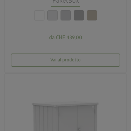
PaketBox
calendar_month
20 anni di garanzia
da CHF 439,00
Vai al prodotto