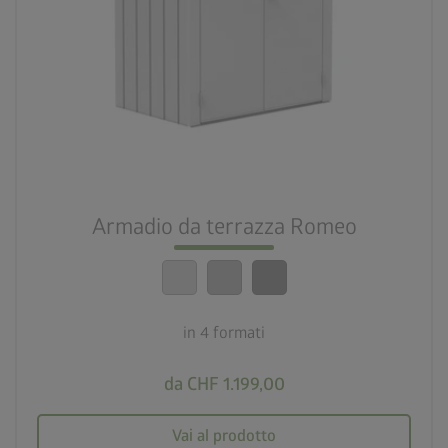
palette
3 colori
deployed_code
4 formati
lock_person
Standard di sicurezza elevatissimi
Armadio da terrazza Romeo
calendar_month
20 anni di garanzia
in 4 formati
da CHF 1.199,00
Vai al prodotto