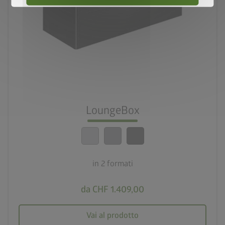
palette
3 varianti di colore
deployed_code
2 formati
lock_person
Standard di sicurezza elevatissimi
LoungeBox
calendar_month
20 anni di garanzia
in 2 formati
da CHF 1.409,00
Vai al prodotto