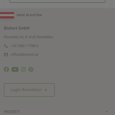
MADE IN AUSTRIA
Biohort GmbH
Pürnstein 43, A-4120 Neufelden
call
+43 7282 / 7788 0
mail
office@biohort.at
arrow_right_alt
Login Rivenditori
PRODOTTI