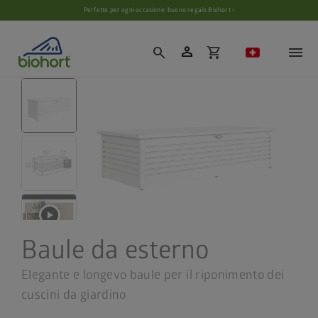
Impostazioni cookie
Perfetto per ogni occasione: buono regalo Biohort ›
person
search
shopping_cart
Baule da esterno
Elegante e longevo baule per il riponimento dei
cuscini da giardino