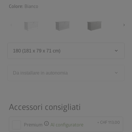
Colore:
Bianco
chevron_left
chevron_right
keyboard_arrow_down
180 (181 x 79 x 71 cm)
keyboard_arrow_down
Da installare in autonomia
Accessori consigliati
+ CHF 113,00
info
Premium
Al configuratore