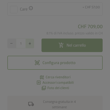
+ CHF 57,00
info
Care
CHF 709,00
8.1% di IVA incluso, prezzo valido in CH
remove
add
add_shopping_cart
Nel carrello
view_in_ar
Configura prodotto
map_search
Cerca rivenditori
add_box
Accessori compatibili
photo_library
Foto dei clienti
Consegna gratuita in 4
local_shipping
settimane