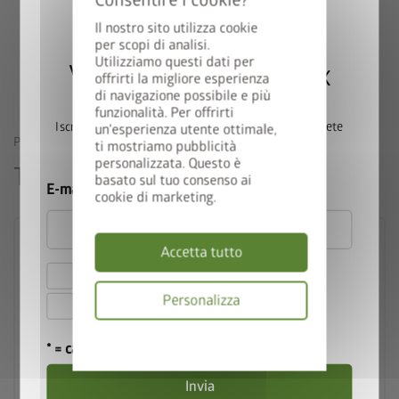
campeggio. Disponibile in 5 formati e 5 colori, per soddisfare
tutte le esigenze. Una soluzione durevole grazie ai materiali di
Il nostro sito utilizza cookie
per scopi di analisi.
prima qualità che la compongono.
Utilizziamo questi dati per
Vincete una StyleBox
offrirti la migliore esperienza
di navigazione possibile e più
funzionalità. Per offrirti
Iscrivetevi ora alla nostra newsletter e parteciperete
un'esperienza utente ottimale,
PRODOTTI SIMILI
ti mostriamo pubblicità
automaticamente all’estrazione.
personalizzata. Questo è
Ti potrebbe interessare anche
basato sul tuo consenso ai
E-mail
cookie di marketing.
Accetta tutto
Accetto le
norme sulla privacy
.
Personalizza
Accetto i
termini e le condizioni di
partecipazione
.
Informativa
* = campo obbligatorio
sulla
privacy
Invia