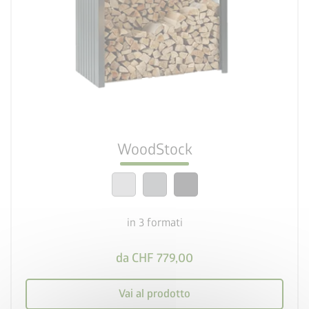
palette
3 varianti di colore
deployed_code
3 formati
calendar_month
20 anni di garanzia
WoodStock
crown
Qualità top
in 3 formati
da CHF 779,00
Vai al prodotto