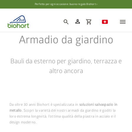
Impostazioni cookie
Perfetto per ogni occasione: buono regalo Biohort ›
person
search
shopping_cart
Armadio da giardino
Bauli da esterno per giardino, terrazza e
altro ancora
Da oltre 30 anni Biohort è specializzata in
soluzioni salvaspazio in
metallo
. Scopri la varietà dei nostri armadi da giardino e goditi la
loro estrema longevità, l'ottima qualità della piastra in acciaio e il
design moderno.