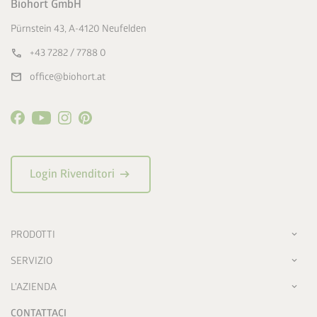
Biohort GmbH
Pürnstein 43, A-4120 Neufelden
call
+43 7282 / 7788 0
mail
office@biohort.at
arrow_right_alt
Login Rivenditori
PRODOTTI
SERVIZIO
L'AZIENDA
CONTATTACI