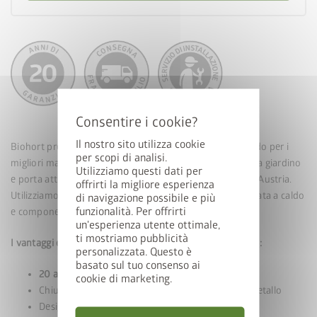
cancel
Il nostro sito utilizza cookie
Biohort presta particolare attenzione alla qualità, optando per i
per scopi di analisi.
migliori materiali e un design moderno. I nostri armadi da giardino
Utilizziamo questi dati per
Vincete una StyleBox
e porta attrezzi in metallo sono prodotti al 100% in Alta Austria.
offrirti la migliore esperienza
Utilizziamo solo i migliori materiali: piastra in acciaio zincata a caldo
di navigazione possibile e più
funzionalità. Per offrirti
e componenti in alluminio di alta qualità.
Iscrivetevi ora alla nostra newsletter e parteciperete
un'esperienza utente ottimale,
ti mostriamo pubblicità
automaticamente all’estrazione.
I vantaggi offerti dai nostri armadi da giardino in metallo:
personalizzata. Questo è
basato sul tuo consenso ai
E-mail
20 anni di garanzia
cookie di marketing.
Chiusura sicura di tutti gli armadi da giardino in metallo
Design moderno