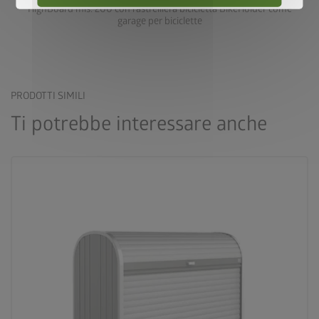
HighBoard mis. 200 con rastrelliera bicicletta BikeHolder come
garage per biciclette
PRODOTTI SIMILI
Ti potrebbe interessare anche