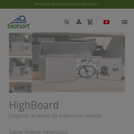
Impostazioni cookie
Perfetto per ogni occasione: buono regalo Biohort ›
person
search
shopping_cart
HighBoard
Elegante armadio da esterno in metallo
Colore:
Argento metallizzato