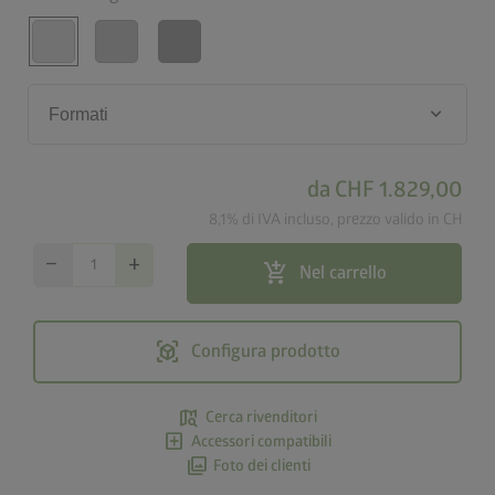
keyboard_arrow_down
Formati
da
CHF 1.829,00
8,1% di IVA incluso, prezzo valido in CH
remove
add
add_shopping_cart
Nel carrello
view_in_ar
Configura prodotto
map_search
Cerca rivenditori
add_box
Accessori compatibili
photo_library
Foto dei clienti