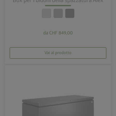
Box per i bidoni della spazzatura Alex
crown
Qualità top
da CHF 849,00
Vai al prodotto