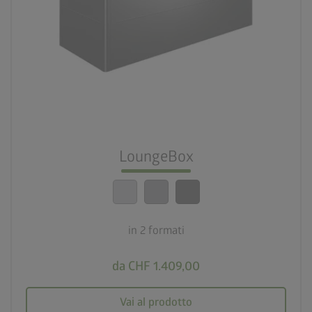
palette
3 varianti di colore
deployed_code
2 formati
lock_person
Standard di sicurezza elevatissimi
LoungeBox
calendar_month
20 anni di garanzia
in 2 formati
da CHF 1.409,00
Vai al prodotto