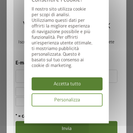
Il nostro sito utilizza cookie
per scopi di analisi.
Utilizziamo questi dati per
Vincete una StyleBox
offrirti la migliore esperienza
di navigazione possibile e più
funzionalità. Per offrirti
HighBoard mis. 200 come box per un massimo di 3 bidoni della
Iscrivetevi ora alla nostra newsletter e parteciperete
un'esperienza utente ottimale,
spazzatura da 240 l ciascuno
ti mostriamo pubblicità
automaticamente all’estrazione.
personalizzata. Questo è
basato sul tuo consenso ai
E-mail
cookie di marketing.
Accetta tutto
Accetto le
norme sulla privacy
.
Personalizza
Accetto i
termini e le condizioni di
partecipazione
.
Informativa
* = campo obbligatorio
sulla
privacy
Invia