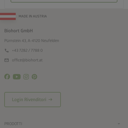
MADE IN AUSTRIA
Biohort GmbH
Pürnstein 43, A-4120 Neufelden
call
+43 7282 / 7788 0
mail
office@biohort.at
arrow_right_alt
Login Rivenditori
PRODOTTI