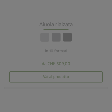
10 formati
nest_clock_farsight_analog
Installazione veloce
Aiuola rialzata
calendar_month
20 anni di garanzia
in 10 formati
da CHF 509,00
Vai al prodotto