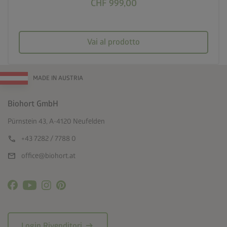
CHF 999,00
Vai al prodotto
MADE IN AUSTRIA
Biohort GmbH
Pürnstein 43, A-4120 Neufelden
call
+43 7282 / 7788 0
mail
office@biohort.at
arrow_right_alt
Login Rivenditori