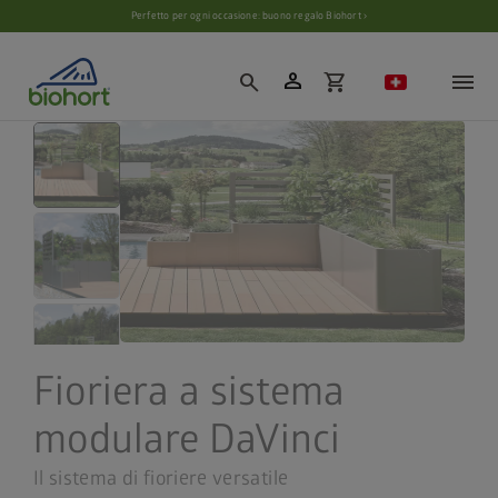
Impostazioni cookie
Perfetto per ogni occasione: buono regalo Biohort ›
person
search
shopping_cart
Fioriera a sistema
modulare DaVinci
Il sistema di fioriere versatile