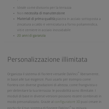
Ideale come divisorio per la terrazza
Non
necessita di manutenzione
Materiali di prima qualità:
piastra in acciaio sottoposta a
zincatura a caldo e verniciatura a forno poliammidica,
viti e cerniere in acciaio inossidabile
20 anni di garanzia
Personalizzazione illimitata
®
Organizza il sistema di fioriere versatile DaVinci
liberamente,
in base alle tue esigenze. Puoi usarlo per esempio come
fioriera con diverse gradazioni di altezza, come frangivista o
per delimitare la tua terrazza: le possibilità sono illimitate. I
moduli di base in diverse versioni possono essere combinati in
modo personalizzato. Grazie al
configuratore 3D
puoi creare in
®
pochi clic il tuo sistema di fioriere DaVinci
su misura.