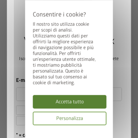
Il nostro sito utilizza cookie
per scopi di analisi.
Versione 2
Utilizziamo questi dati per
Vincete una StyleBox
offrirti la migliore esperienza
®
DaVinci
come frangivista
di navigazione possibile e più
Combinazione di diverse altezze, lunghezze, frangivista per
funzionalità. Per offrirti
Iscrivetevi ora alla nostra newsletter e parteciperete
un'esperienza utente ottimale,
piante rampicanti ed elemento frangivista.
ti mostriamo pubblicità
automaticamente all’estrazione.
personalizzata. Questo è
basato sul tuo consenso ai
E-mail
cookie di marketing.
Accetta tutto
Accetto le
norme sulla privacy
.
Personalizza
Accetto i
termini e le condizioni di
partecipazione
.
Informativa
* = campo obbligatorio
sulla