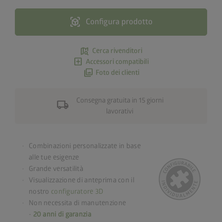
view_in_ar
Configura prodotto
map_search
Cerca rivenditori
add_box
Accessori compatibili
photo_library
Foto dei clienti
Consegna gratuita in 15 giorni
local_shipping
lavorativi
Combinazioni personalizzate in base
alle tue esigenze
Grande versatilità
Visualizzazione di anteprima con il
nostro
configuratore 3D
Non necessita di manutenzione
-
20 anni di garanzia