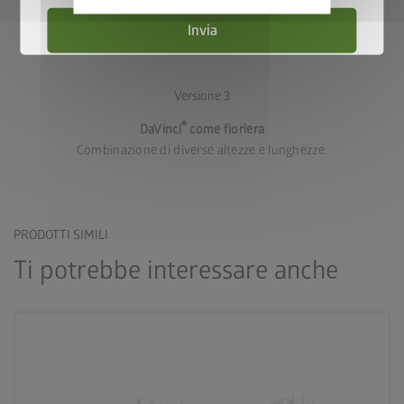
privacy
Invia
Versione 3
®
DaVinci
come fioriera
Combinazione di diverse altezze e lunghezze.
PRODOTTI SIMILI
Ti potrebbe interessare anche