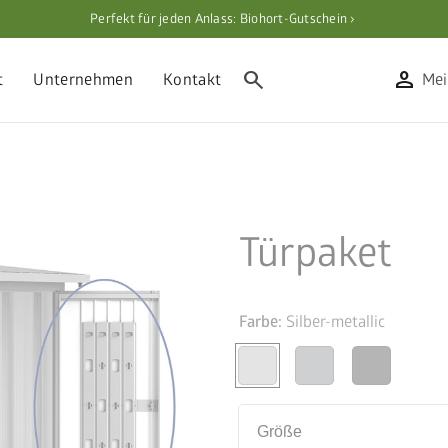
Perfekt für jeden Anlass: Biohort-Gutschein ›
search
person
t
Unternehmen
Kontakt
Mei
Türpaket
Farbe:
Silber-metallic
Größe