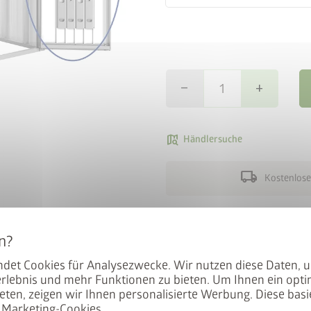
remove
add
map_search
Händlersuche
 gewinnen
local_shipping
Kostenlose
Das Woodstock Türpaket mit 
r unseren Newsletter an und
schützt Ihr Kaminholz vor un
atisch im Lostopf.
um das auch nachträglich ei
det Cookies für Analysezwecke. Wir nutzen diese Daten, 
rlebnis und mehr Funktionen zu bieten. Um Ihnen ein opti
Woodstock ebenso gut als pr
eten, zeigen wir Ihnen personalisierte Werbung. Diese basie
Blumentöpfe und Co. nutzen.
Marketing-Cookies.