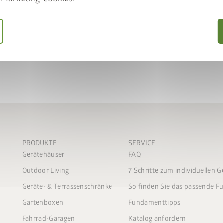
Türinnenseite schafft zudem
ich
stimmungen
ch die
gen
.
hicken
PRODUKTE
SERVICE
Gerätehäuser
FAQ
Outdoor Living
7 Schritte zum individuellen 
Geräte- & Terrassenschränke
So finden Sie das passende 
Gartenboxen
Fundamenttipps
Fahrrad-Garagen
Katalog anfordern