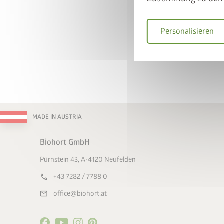
Personalisieren
Hiermit akzeptiere 
die
Datenschutzbe
Hiermit akzeptiere i
Teilnahmebedingun
* = Pflichtfeld
Absc
MADE IN AUSTRIA
Biohort GmbH
Pürnstein 43, A-4120 Neufelden
call
+43 7282 / 7788 0
mail
office@biohort.at