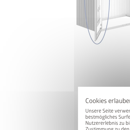
StyleBox
Melden Sie sich jetzt fü
landen Sie autom
Unsere Seite verwen
bestmögliches Surfe
E-Mail
Nutzererlebnis zu bi
Zustimmung zu den 