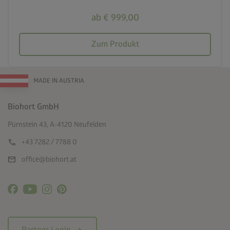
ab € 999,00
Zum Produkt
MADE IN AUSTRIA
Biohort GmbH
Pürnstein 43, A-4120 Neufelden
call
+43 7282 / 7788 0
mail
office@biohort.at