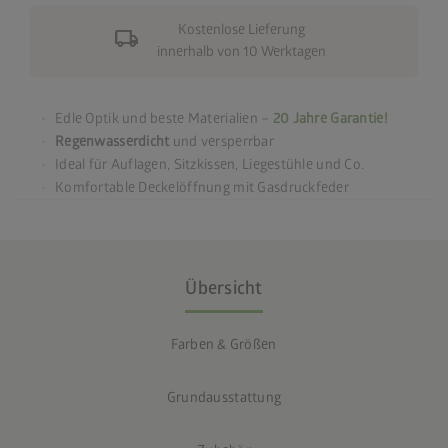
Kostenlose Lieferung
local_shipping
innerhalb von 10 Werktagen
Edle Optik und beste Materialien –
20 Jahre Garantie!
Regenwasserdicht
und versperrbar
Ideal für Auflagen, Sitzkissen, Liegestühle und Co.
Komfortable Deckelöffnung mit Gasdruckfeder
Übersicht
Farben & Größen
Grundausstattung