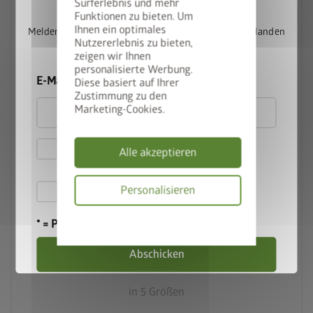
Surferlebnis und mehr
Funktionen zu bieten. Um
Ihnen ein optimales
Melden Sie sich jetzt für unseren Newsletter an und landen
Nutzererlebnis zu bieten,
Sie automatisch im Lostopf.
zeigen wir Ihnen
personalisierte Werbung.
E-Mail
Diese basiert auf Ihrer
palette
Zustimmung zu den
5 Farbvariationen
Marketing-Cookies.
deployed_code
Hiermit akzeptiere ich
5 Größen
Alle akzeptieren
die
Datenschutzbestimmungen
lock_person
Hiermit akzeptiere ich die
Personalisieren
Beste Sicherheitsstandards
Teilnahmebedingungen
.
FreizeitBox
Datenschutzbes
* = Pflichtfeld
calendar_month
20 Jahre Garantie
Abschicken
in 5 Größen