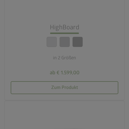
lock_person
Beste Sicherheitsstandards
HighBoard
calendar_month
20 Jahre Garantie
in 2 Größen
ab € 1.599,00
Zum Produkt