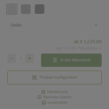
keyboard_arrow_down
Größe
ab
€ 1.229,00
Inkl. 17 % USt., Preis gültig in LU
remove
add
add_shopping_cart
In den Warenkorb
view_in_ar
Produkt konfigurieren
map_search
Händlersuche
add_box
Passendes Zubehör
photo_library
Kundenbilder