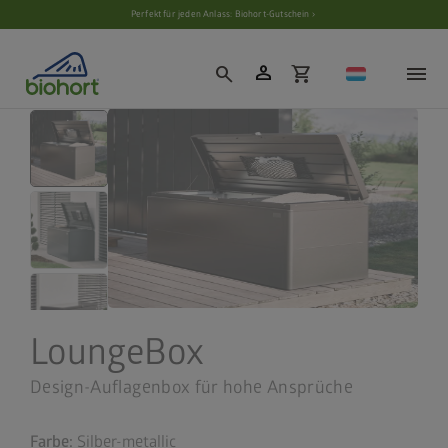
Cookie-Einstellungen
Perfekt für jeden Anlass: Biohort-Gutschein ›
person
search
shopping_cart
LoungeBox
Design-Auflagenbox für hohe Ansprüche
Farbe:
Silber-metallic