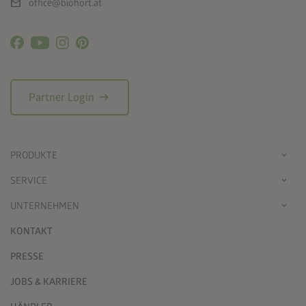
mail
office@biohort.at
arrow_right_alt
Partner Login
PRODUKTE
SERVICE
UNTERNEHMEN
KONTAKT
PRESSE
JOBS & KARRIERE