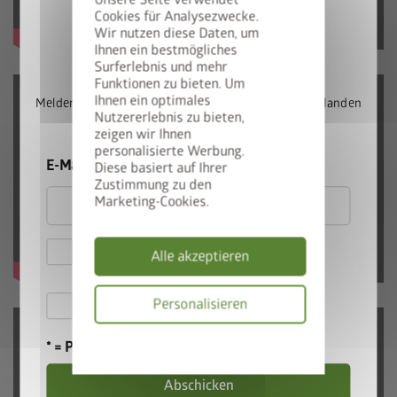
Unsere Seite verwendet
Cookies für Analysezwecke.
Wir nutzen diese Daten, um
StyleBox gewinnen
Ihnen ein bestmögliches
Surferlebnis und mehr
Funktionen zu bieten. Um
Ihnen ein optimales
Melden Sie sich jetzt für unseren Newsletter an und landen
Nutzererlebnis zu bieten,
Sie automatisch im Lostopf.
zeigen wir Ihnen
personalisierte Werbung.
E-Mail
Diese basiert auf Ihrer
Zustimmung zu den
Marketing-Cookies.
Hiermit akzeptiere ich
Alle akzeptieren
die
Datenschutzbestimmungen
Hiermit akzeptiere ich die
Personalisieren
Teilnahmebedingungen
.
Datenschutzbes
* = Pflichtfeld
Abschicken