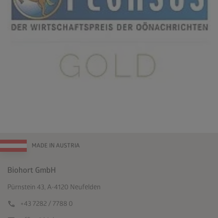
MADE IN AUSTRIA
Biohort GmbH
Pürnstein 43, A-4120 Neufelden
call
+43 7282 / 7788 0